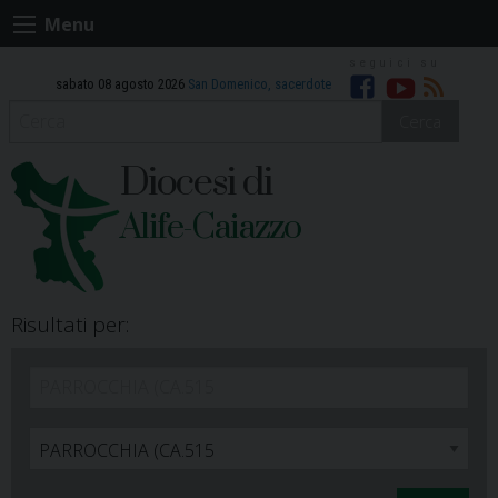
Skip
Menu
to
content
sabato 08 agosto 2026
San Domenico, sacerdote
Facebook
Youtube
RSS
Cerca
Diocesi di
Alife-Caiazzo
Risultati per: