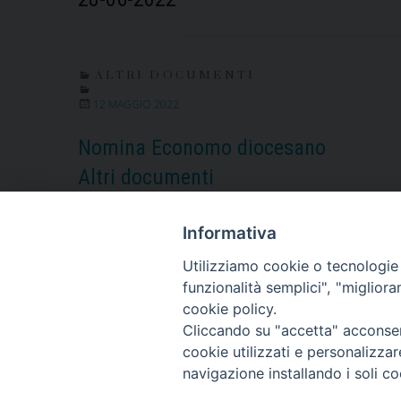
ALTRI DOCUMENTI
12 MAGGIO 2022
Nomina Economo diocesano
Altri documenti
Piedimonte Matese
Informativa
10-05-2022
Utilizziamo cookie o tecnologie s
funzionalità semplici", "miglior
cookie policy.
« Pagina precedente
1
2
3
4
5
6
Cliccando su "accetta" acconsent
cookie utilizzati e personalizza
navigazione installando i soli co
Diocesi di Alife-Caiazzo