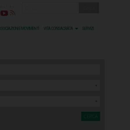
Cerca
acebook
Youtube
RSS
SOCIAZIONI E MOVIMENTI
VITA CONSACRATA
SERVIZI
CERCA