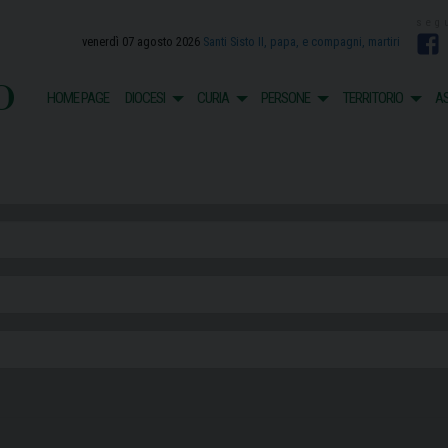
venerdì 07 agosto 2026
Santi Sisto II, papa, e compagni, martiri
F
o
HOME PAGE
DIOCESI
CURIA
PERSONE
TERRITORIO
AS