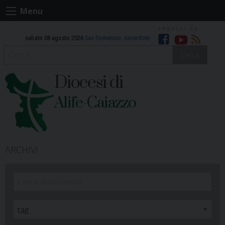
Skip
Menu
to
content
sabato 08 agosto 2026
San Domenico, sacerdote
Facebook
Youtube
RSS
Cerca
Diocesi di
Alife-Caiazzo
ARCHIVI