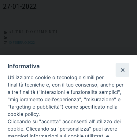
27-01-2022
ALTRI DOCUMENTI
10 FEBBRAIO 2022
Nomina del Direttore dell’Ufficio Liturgico
Informativa
Altri documenti
Piedimonte Matese
Utilizziamo cookie o tecnologie simili per
finalità tecniche e, con il tuo consenso, anche per
03-02-2022
altre finalità ("interazioni e funzionalità semplici",
"miglioramento dell'esperienza", "misurazione" e
"targeting e pubblicità") come specificato nella
cookie policy.
« Pagina precedente
Pagina successiva »
Cliccando su "accetta" acconsenti all'utilizzo dei
cookie. Cliccando su "personalizza" puoi avere
maggiori informazioni sui cookie utilizzati e
Diocesi di Alife-Caiazzo