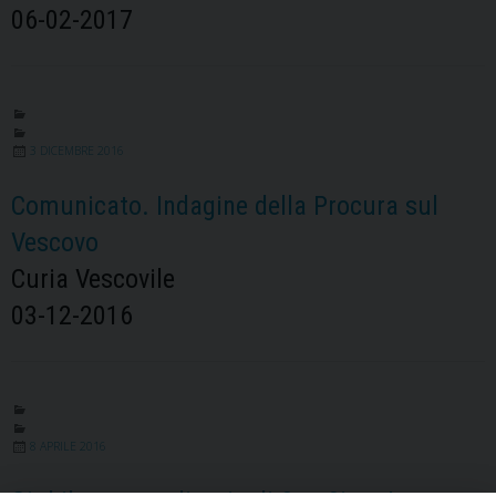
06-02-2017
3 DICEMBRE 2016
Comunicato. Indagine della Procura sul
Vescovo
Curia Vescovile
03-12-2016
8 APRILE 2016