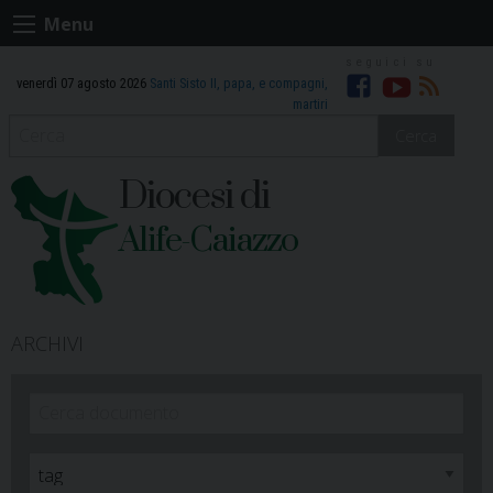
Skip
Menu
to
content
venerdì 07 agosto 2026
Santi Sisto II, papa, e compagni,
Facebook
Youtube
RSS
martiri
Cerca
Diocesi di
Alife-Caiazzo
ARCHIVI