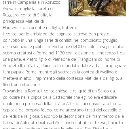
terre in Campania e in Abruzzo.
Aveva in moglie la sorella di
Ruggiero, conte di Sicilia, la
principessa Matilde di
Hauteville, da cui ebbe un figlio, Roberto.
Il conte, per le ambizioni del cognato, si trovò ben presto
coinvolto in una lunga serie di conflitti nel complicato groviglio
della situazione politica meridionale del XII secolo. In seguito allo
scisma creatosi a Roma nel 1130 con l’elezione di Innocenzo II da
una parte, e Pietro figlio di Pierleone de’ Frangipani col nome di
Anacleto II, dall’altra, Rainulfo fu mandato dal re ad accompagnare
l’antipapa a Roma, mentre gli sottraeva la contea di Avellino e
metteva in atto il rapimento della contessa Matilde e del figlio, ai
fini di una ritorsione.
Trovandosi a Roma, il conte chiese le reliquie di un Santo da
collocare nella cripta della Cattedrale che egli voleva edificare
quale perla preziosa della città di Alife, da lui considerata futura
capitale del proprio feudo, come attestano i resti del castello e
dell’edilizia religiosa. Secondo la descrizione del frammento della
Istoria di Allifo, attribuita ad Alessandro, abate di Telese, Rainulfo
ottenne dall’antipapa Anacleto le reliquie di San Sisto I, e le