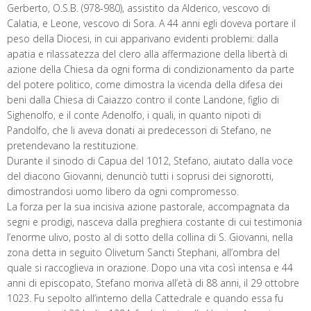
Gerberto, O.S.B. (978-980), assistito da Alderico, vescovo di
Calatia, e Leone, vescovo di Sora. A 44 anni egli doveva portare il
peso della Diocesi, in cui apparivano evidenti problemi: dalla
apatia e rilassatezza del clero alla affermazione della libertà di
azione della Chiesa da ogni forma di condizionamento da parte
del potere politico, come dimostra la vicenda della difesa dei
beni dalla Chiesa di Caiazzo contro il conte Landone, figlio di
Sighenolfo, e il conte Adenolfo, i quali, in quanto nipoti di
Pandolfo, che li aveva donati ai predecessori di Stefano, ne
pretendevano la restituzione.
Durante il sinodo di Capua del 1012, Stefano, aiutato dalla voce
del diacono Giovanni, denunciò tutti i soprusi dei signorotti,
dimostrandosi uomo libero da ogni compromesso.
La forza per la sua incisiva azione pastorale, accompagnata da
segni e prodigi, nasceva dalla preghiera costante di cui testimonia
l’enorme ulivo, posto al di sotto della collina di S. Giovanni, nella
zona detta in seguito Olivetum Sancti Stephani, all’ombra del
quale si raccoglieva in orazione. Dopo una vita così intensa e 44
anni di episcopato, Stefano moriva all’età di 88 anni, il 29 ottobre
1023. Fu sepolto all’interno della Cattedrale e quando essa fu