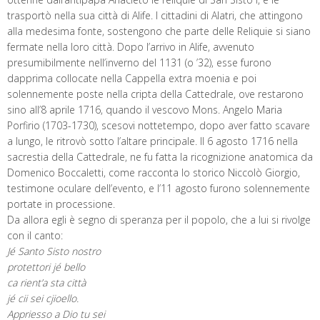
trasportò nella sua città di Alife. I cittadini di Alatri, che attingono
alla medesima fonte, sostengono che parte delle Reliquie si siano
fermate nella loro città. Dopo l’arrivo in Alife, avvenuto
presumibilmente nell’inverno del 1131 (o ’32), esse furono
dapprima collocate nella Cappella extra moenia e poi
solennemente poste nella cripta della Cattedrale, ove restarono
sino all’8 aprile 1716, quando il vescovo Mons. Angelo Maria
Porfirio (1703-1730), scesovi nottetempo, dopo aver fatto scavare
a lungo, le ritrovò sotto l’altare principale. Il 6 agosto 1716 nella
sacrestia della Cattedrale, ne fu fatta la ricognizione anatomica da
Domenico Boccaletti, come racconta lo storico Niccolò Giorgio,
testimone oculare dell’evento, e l’11 agosto furono solennemente
portate in processione.
Da allora egli è segno di speranza per il popolo, che a lui si rivolge
con il canto:
Jé Santo Sisto nostro
protettori jé bello
ca rient’a sta città
jé cii sei cjioello.
Appriesso a Dio tu sei