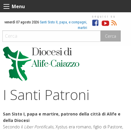
Skip
Menu
to
content
venerdì 07 agosto 2026
Santi Sisto II, papa, e compagni,
Facebook
Youtube
RSS
martiri
Cerca
Diocesi di
Alife-Caiazzo
I Santi Patroni
San Sisto I, papa e martire, patrono della città di Alife e
della Diocesi
Secondo il
Liber Pontificalis
, Xystus era romano, figlio di Pastore,