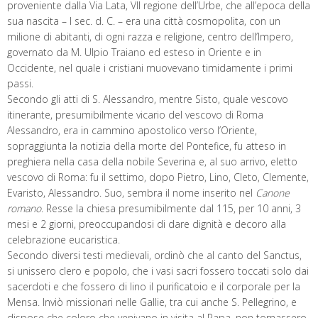
proveniente dalla Via Lata, VII regione dell’Urbe, che all’epoca della
sua nascita – I sec. d. C. – era una città cosmopolita, con un
milione di abitanti, di ogni razza e religione, centro dell’Impero,
governato da M. Ulpio Traiano ed esteso in Oriente e in
Occidente, nel quale i cristiani muovevano timidamente i primi
passi.
Secondo gli atti di S. Alessandro, mentre Sisto, quale vescovo
itinerante, presumibilmente vicario del vescovo di Roma
Alessandro, era in cammino apostolico verso l’Oriente,
sopraggiunta la notizia della morte del Pontefice, fu atteso in
preghiera nella casa della nobile Severina e, al suo arrivo, eletto
vescovo di Roma: fu il settimo, dopo Pietro, Lino, Cleto, Clemente,
Evaristo, Alessandro. Suo, sembra il nome inserito nel
Canone
romano
. Resse la chiesa presumibilmente dal 115, per 10 anni, 3
mesi e 2 giorni, preoccupandosi di dare dignità e decoro alla
celebrazione eucaristica.
Secondo diversi testi medievali, ordinò che al canto del Sanctus,
si unissero clero e popolo, che i vasi sacri fossero toccati solo dai
sacerdoti e che fossero di lino il purificatoio e il corporale per la
Mensa. Inviò missionari nelle Gallie, tra cui anche S. Pellegrino, e
dispose che coloro che venivano in visita al Papa, non tornassero