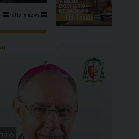
tutte le news
vo
fia