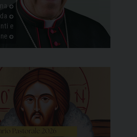
mma
nda
ti e
ine