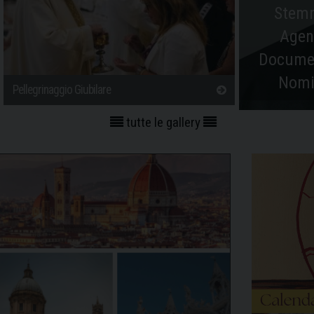
Ste
Age
Documen
Nom
Pellegrinaggio Giubilare
tutte le gallery