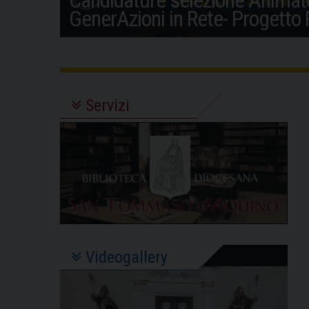
GenerAzioni in Rete- Progetto
Servizi
Videogallery