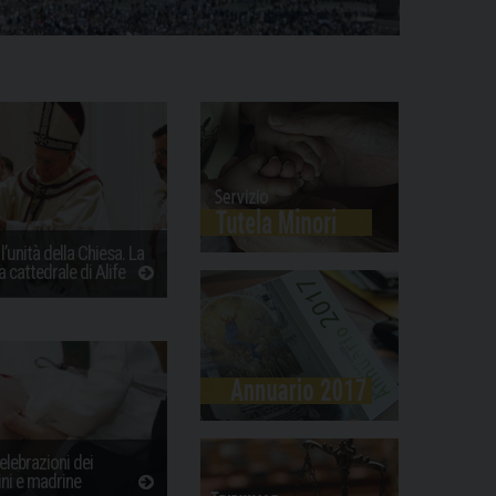
’unità della Chiesa. La
a cattedrale di Alife
elebrazioni dei
ni e madrine