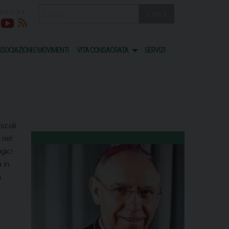
Cerca
acebook
Youtube
RSS
SOCIAZIONI E MOVIMENTI
VITA CONSACRATA
SERVIZI
scoli
 nel
gici
 in
a