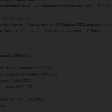
zo, unendo le due Chiede diocesane
in persona episcopi
dal 26 febbra
 marzo successivo.
o della Diocesi di Sessa Aurunca; Il 23 febbraio 2023 questa Diocesi 
Alife-Caiazzo; il Vescovo ne prende possesso canonico il 19 marzo
rignola (1984-1996);
o Regionale Caritas (1994-1996);
ervizio presso la Caritas (1989-1994);
erignola (1985-1991);
 Pugliese (1992-2011);
anente del clero (1996-2001);
01);