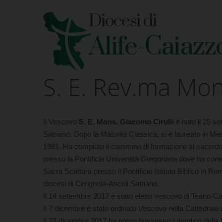
Skip
Diocesi di
to
content
Alife-Caiazz
S. E. Rev.ma Mon
Il Vescovo
S. E. Mons. Giacomo Cirulli
è nato il 25 se
Satriano. Dopo la Maturità Classica, si è laureato in Medi
1981. Ha compiuto il cammino di formazione al sacerdozi
presso la Pontificia Università Gregoriana dove ha cons
Sacra Scrittura presso il Pontificio Istituto Biblico in 
diocesi di Cerignola-Ascoli Satriano.
Il 14 settembre 2017 è stato eletto vescovo di Teano-C
Il 7 dicembre è stato ordinato Vescovo nella Cattedrale
Il 27 dicembre 2017 ha preso possesso canonico della D