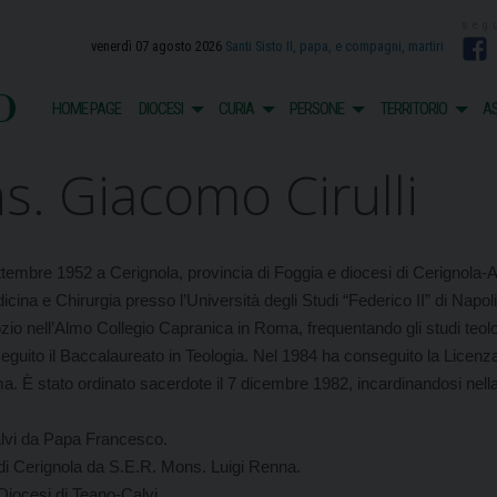
venerdì 07 agosto 2026
Santi Sisto II, papa, e compagni, martiri
F
o
HOME PAGE
DIOCESI
CURIA
PERSONE
TERRITORIO
AS
s. Giacomo Cirulli
ttembre 1952 a Cerignola, provincia di Foggia e diocesi di Cerignola-A
cina e Chirurgia presso l’Università degli Studi “Federico II” di Napoli
o nell’Almo Collegio Capranica in Roma, frequentando gli studi teolo
eguito il Baccalaureato in Teologia. Nel 1984 ha conseguito la Licenza
Roma. È stato ordinato sacerdote il 7 dicembre 1982, incardinandosi nell
alvi da Papa Francesco.
 di Cerignola da S.E.R. Mons. Luigi Renna.
iocesi di Teano-Calvi.