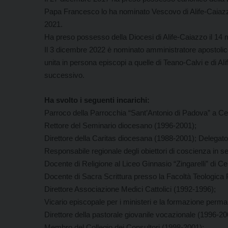
Papa Francesco lo ha nominato Vescovo di Alife-Caiaz
2021.
Ha preso possesso della Diocesi di Alife-Caiazzo il 14
Il 3 dicembre 2022 è nominato amministratore apostolic
unita in persona episcopi a quelle di Teano-Calvi e di 
successivo.
Ha svolto i seguenti incarichi:
Parroco della Parrocchia “Sant’Antonio di Padova” a Ce
Rettore del Seminario diocesano (1996-2001);
Direttore della Caritas diocesana (1988-2001); Delegat
Responsabile regionale degli obiettori di coscienza in s
Docente di Religione al Liceo Ginnasio “Zingarelli” di C
Docente di Sacra Scrittura presso la Facoltà Teologica
Direttore Associazione Medici Cattolici (1992-1996);
Vicario episcopale per i ministeri e la formazione perm
Direttore della pastorale giovanile vocazionale (1996-20
Membro del Collegio dei Consultori (1998-2001);