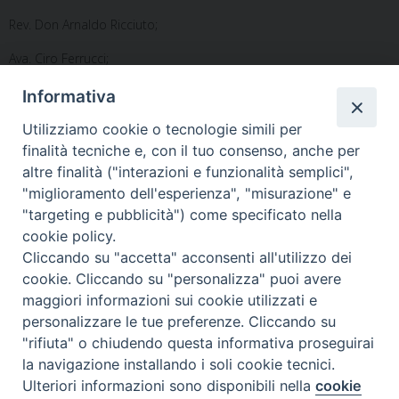
Rev. Don Arnaldo Ricciuto;
Ava. Ciro Ferrucci;
Sig. Michelino Battista;
Informativa
Rag. Pietro Rossi.
Utilizziamo cookie o tecnologie simili per
finalità tecniche e, con il tuo consenso, anche per
altre finalità ("interazioni e funzionalità semplici",
"miglioramento dell'esperienza", "misurazione" e
Diocesi di Alife-Caiazzo
"targeting e pubblicità") come specificato nella
Via Angelo Scorciarini Coppola, 234
cookie policy.
Tel: 0823.786166 / 0823.912707
Cliccando su "accetta" acconsenti all'utilizzo dei
Email:
info@diocesialifecaiazzo.it
cookie. Cliccando su "personalizza" puoi avere
maggiori informazioni sui cookie utilizzati e
personalizzare le tue preferenze. Cliccando su
"rifiuta" o chiudendo questa informativa proseguirai
la navigazione installando i soli cookie tecnici.
Ulteriori informazioni sono disponibili nella
cookie
Preferenze Cookie