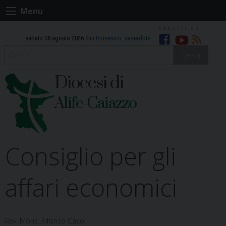
Skip
Menu
to
content
sabato 08 agosto 2026
San Domenico, sacerdote
Facebook
Youtube
RSS
Cerca
Diocesi di
Alife-Caiazzo
Consiglio per gli
affari economici
Rev. Mons. Alfonso Caso;