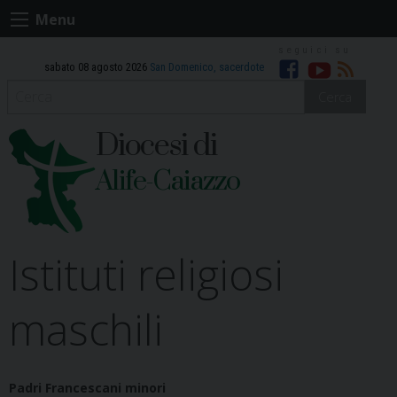
Skip
Menu
to
content
sabato 08 agosto 2026
San Domenico, sacerdote
Facebook
Youtube
RSS
Cerca
Diocesi di
Alife-Caiazzo
Istituti religiosi
maschili
Padri Francescani minori