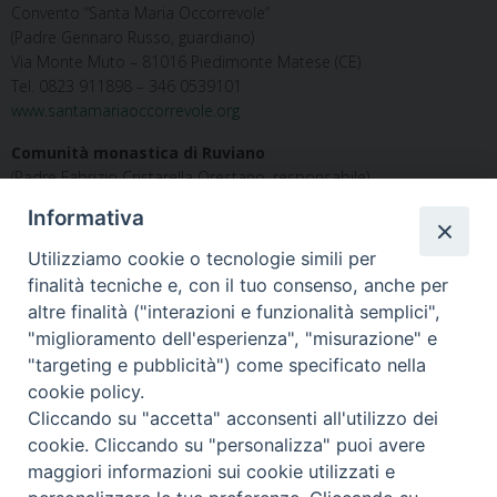
Convento “Santa Maria Occorrevole”
(Padre Gennaro Russo, guardiano)
Via Monte Muto – 81016 Piedimonte Matese (CE)
Tel. 0823 911898 – 346 0539101
www.santamariaoccorrevole.org
Comunità monastica di Ruviano
(Padre Fabrizio Cristarella Orestano, responsabile)
Via Guadanelle – 81013 Caiazzo (CE)
Informativa
Tel. 0823 868383 – 338 1566203
monastero.ruviano@libero.it
–
www.monasterodiruviano.it
Utilizziamo cookie o tecnologie simili per
finalità tecniche e, con il tuo consenso, anche per
Comunità Maria SS. Del Castello
altre finalità ("interazioni e funzionalità semplici",
(Don Raffaele Caso, responsabile)
"miglioramento dell'esperienza", "misurazione" e
Via del Santuario, 9 – 81040 Formicola (CE)
"targeting e pubblicità") come specificato nella
Tel. 0823 876722
cookie policy.
Cliccando su "accetta" acconsenti all'utilizzo dei
cookie. Cliccando su "personalizza" puoi avere
maggiori informazioni sui cookie utilizzati e
Diocesi di Alife-Caiazzo