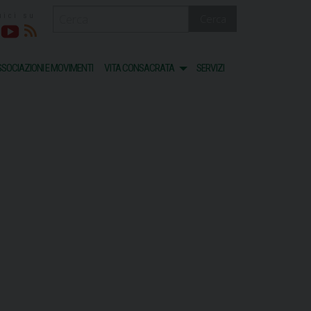
Cerca
acebook
Youtube
RSS
SOCIAZIONI E MOVIMENTI
VITA CONSACRATA
SERVIZI