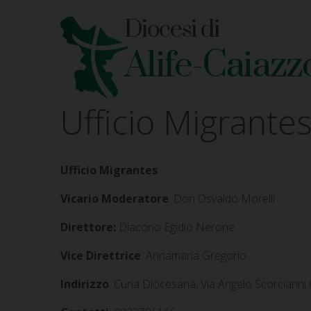
Skip
Diocesi di
to
content
Alife-Caiazz
Ufficio Migrante
Ufficio Migrantes
Vicario Moderatore
: Don Osvaldo Morelli
Direttore:
Diacono Egidio Nerone
Vice Direttrice
: Annamaria Gregorio
Indirizzo
: Curia Diocesana, Via Angelo Scorciarin