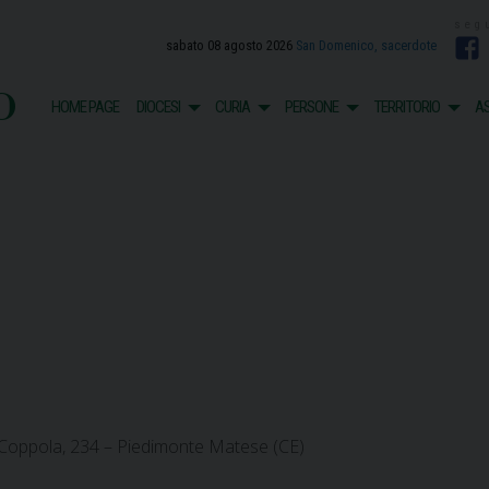
sabato 08 agosto 2026
San Domenico, sacerdote
F
o
HOME PAGE
DIOCESI
CURIA
PERSONE
TERRITORIO
AS
s
i Coppola, 234 – Piedimonte Matese (CE)