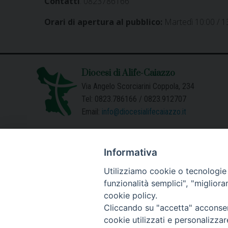
Contatti
: 0823786166
Orari di apertura al pubblico:
Martedì 10:00 / 13
Diocesi di Alife-Caiazzo
Via Angelo Scorciarini Coppola, 234
Tel: 0823.786166 / 0823.912707
Email:
info@diocesialifecaiazzo.it
Informativa
Utilizziamo cookie o tecnologie s
funzionalità semplici", "miglior
cookie policy.
Cliccando su "accetta" acconsent
cookie utilizzati e personalizza