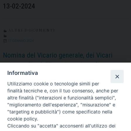
13-02-2024
ALTRI DOCUMENTI
17 GENNAIO 2024
Nomina del Vicario generale, dei Vicari
episcopali e dell’incaricato interdiocesano
Informativa
per l’Ufficio BCEC
Altri documenti
Utilizziamo cookie o tecnologie simili per
finalità tecniche e, con il tuo consenso, anche per
10-01-2024
altre finalità ("interazioni e funzionalità semplici",
"miglioramento dell'esperienza", "misurazione" e
"targeting e pubblicità") come specificato nella
cookie policy.
1
Pagina successiva »
Cliccando su "accetta" acconsenti all'utilizzo dei