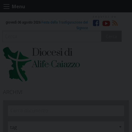
Skip
Menu
to
content
giovedì 06 agosto 2026
Festa della Trasfigurazione del
Facebook
Youtube
RSS
Signore
Cerca
Diocesi di
Alife-Caiazzo
ARCHIVI