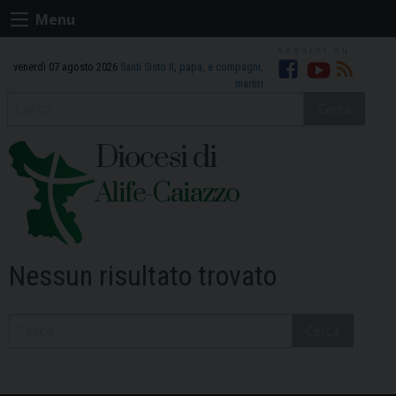
Skip
Menu
to
content
venerdì 07 agosto 2026
Santi Sisto II, papa, e compagni,
Facebook
Youtube
RSS
martiri
Cerca
Diocesi di
Alife-Caiazzo
Nessun risultato trovato
Cerca