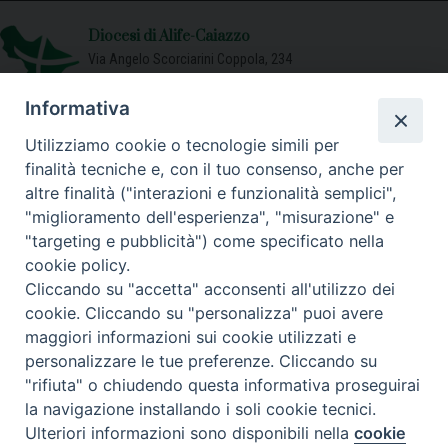
Diocesi di Alife-Caiazzo
Via Angelo Scorciarini Coppola, 234
Tel: 0823.786166 / 0823.912707
Email:
info@diocesialifecaiazzo.it
Informativa
Utilizziamo cookie o tecnologie simili per
finalità tecniche e, con il tuo consenso, anche per
altre finalità ("interazioni e funzionalità semplici",
"miglioramento dell'esperienza", "misurazione" e
"targeting e pubblicità") come specificato nella
cookie policy.
Cliccando su "accetta" acconsenti all'utilizzo dei
cookie. Cliccando su "personalizza" puoi avere
maggiori informazioni sui cookie utilizzati e
personalizzare le tue preferenze. Cliccando su
"rifiuta" o chiudendo questa informativa proseguirai
la navigazione installando i soli cookie tecnici.
Ulteriori informazioni sono disponibili nella
cookie
Preferenze Cookie