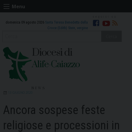
Skip
Menu
to
content
domenica 09 agosto 2026
Santa Teresa Benedetta della
Facebook
Youtube
RSS
Croce (Edith) Stein, vergine
Cerca
Diocesi di
Alife-Caiazzo
NEWS
13 GIUGNO 2020
Ancora sospese feste
religiose e processioni in