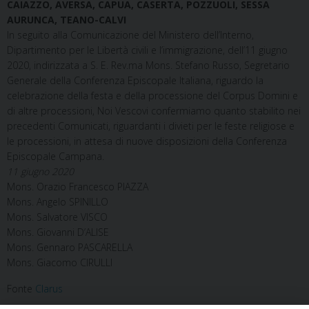
CAIAZZO, AVERSA, CAPUA, CASERTA, POZZUOLI, SESSA
AURUNCA, TEANO-CALVI
In seguito alla Comunicazione del Ministero dell’Interno,
Dipartimento per le Libertà civili e l’immigrazione, dell’11 giugno
2020, indirizzata a S. E. Rev.ma Mons. Stefano Russo, Segretario
Generale della Conferenza Episcopale Italiana, riguardo la
celebrazione della festa e della processione del Corpus Domini e
di altre processi
oni, Noi Vescovi confermiamo quanto stabilito nei
precedenti Comunicati, riguardanti i divieti per le feste religiose e
le processioni, in attesa di nuove disposizioni della Conferenza
Episcopale Campana.
11 giugno 2020
Mons. Orazio Francesco PIAZZA
Mons. Angelo SPINILLO
Mons. Salvatore VISCO
Mons. Giovanni D’ALISE
Mons. Gennaro PASCARELLA
Mons. Giacomo CIRULLI
Fonte
Clarus