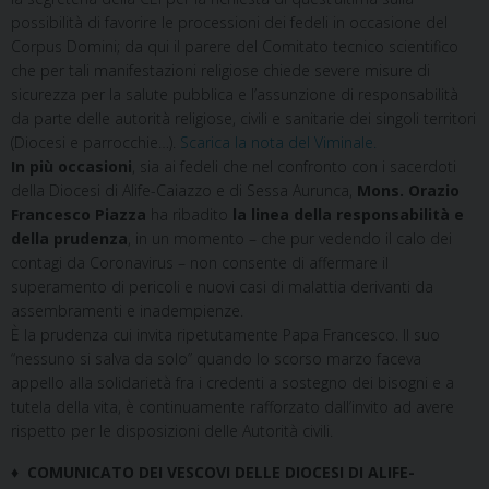
possibilità di favorire le processioni dei fedeli in occasione del
Corpus Domini; da qui il parere del Comitato tecnico scientifico
che per tali manifestazioni religiose chiede severe misure di
sicurezza per la salute pubblica e l’assunzione di responsabilità
da parte delle autorità religiose, civili e sanitarie dei singoli territori
(Diocesi e parrocchie…).
Scarica la nota del Viminale.
In più occasioni
, sia ai fedeli che nel confronto con i sacerdoti
della Diocesi di Alife-Caiazzo e di Sessa Aurunca,
Mons. Orazio
Francesco Piazza
ha ribadito
la linea della responsabilità e
della prudenza
, in un momento – che pur vedendo il calo dei
contagi da Coronavirus – non consente di affermare il
superamento di pericoli e nuovi casi di malattia derivanti da
assembramenti e inadempienze.
È la prudenza cui invita ripetutamente Papa Francesco. Il suo
“nessuno si salva da solo” quando lo scorso marzo faceva
appello alla solidarietà fra i credenti a sostegno dei bisogni e a
tutela della vita, è continuamente rafforzato dall’invito ad avere
rispetto per le disposizioni delle Autorità civili.
♦ COMUNICATO DEI VESCOVI DELLE DIOCESI DI
ALIFE-