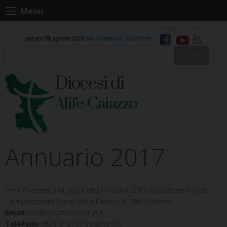
Skip
Menu
to
content
sabato 08 agosto 2026
San Domenico, sacerdote
Facebook
Youtube
RSS
Cerca
Diocesi di
Alife-Caiazzo
Annuario 2017
Per richiedere una copia dell’Annuario 2017, contattare l’Ufficio
Comunicazioni Sociali della Diocesi di Alife-Caiazzo:
Email
info@redazioneclarus.it
Telefono
0823 912707 (interno 11)