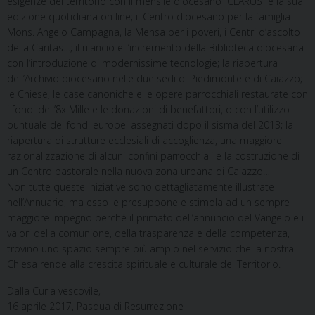
esigenze del territorio con il mensile diocesano “CLARUS” e la sua
edizione quotidiana on line; il Centro diocesano per la famiglia
Mons. Angelo Campagna, la Mensa per i poveri, i Centri d’ascolto
della Caritas…; il rilancio e l’incremento della Biblioteca diocesana
con l’introduzione di modernissime tecnologie; la riapertura
dell’Archivio diocesano nelle due sedi di Piedimonte e di Caiazzo;
le Chiese, le case canoniche e le opere parrocchiali restaurate con
i fondi dell’8x Mille e le donazioni di benefattori, o con l’utilizzo
puntuale dei fondi europei assegnati dopo il sisma del 2013; la
riapertura di strutture ecclesiali di accoglienza, una maggiore
razionalizzazione di alcuni confini parrocchiali e la costruzione di
un Centro pastorale nella nuova zona urbana di Caiazzo…
Non tutte queste iniziative sono dettagliatamente illustrate
nell’Annuario, ma esso le presuppone e stimola ad un sempre
maggiore impegno perché il primato dell’annuncio del Vangelo e i
valori della comunione, della trasparenza e della competenza,
trovino uno spazio sempre più ampio nel servizio che la nostra
Chiesa rende alla crescita spirituale e culturale del Territorio.
Dalla Curia vescovile,
16 aprile 2017, Pasqua di Resurrezione