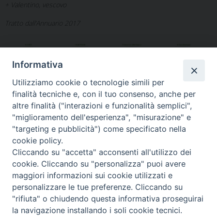
+ Valentino, vescovo
Tratto dall’Annuario 2017
Informativa
Utilizziamo cookie o tecnologie simili per
finalità tecniche e, con il tuo consenso, anche per
altre finalità ("interazioni e funzionalità semplici",
"miglioramento dell'esperienza", "misurazione" e
"targeting e pubblicità") come specificato nella
cookie policy.
Cliccando su "accetta" acconsenti all'utilizzo dei
cookie. Cliccando su "personalizza" puoi avere
maggiori informazioni sui cookie utilizzati e
Diocesi di Alife-Caiazzo
personalizzare le tue preferenze. Cliccando su
Via Angelo Scorciarini Coppola, 234
"rifiuta" o chiudendo questa informativa proseguirai
Tel: 0823.786166 / 0823.912707
Email:
info@diocesialifecaiazzo.it
la navigazione installando i soli cookie tecnici.