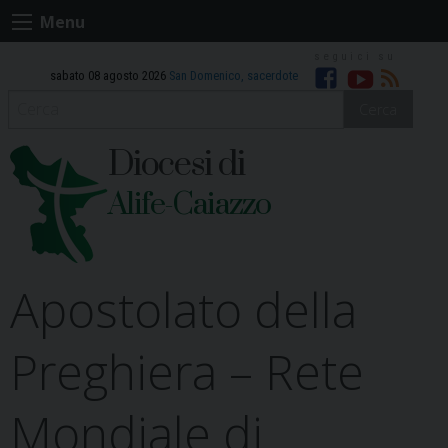
Skip
Menu
to
content
sabato 08 agosto 2026
San Domenico, sacerdote
Facebook
Youtube
RSS
Cerca
Diocesi di
Alife-Caiazzo
Apostolato della
Preghiera – Rete
Mondiale di