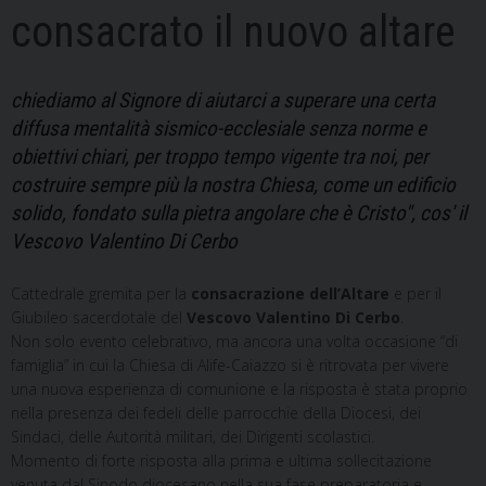
consacrato il nuovo altare
chiediamo al Signore di aiutarci a superare una certa
diffusa mentalità sismico-ecclesiale senza norme e
obiettivi chiari, per troppo tempo vigente tra noi, per
costruire sempre più la nostra Chiesa, come un edificio
solido, fondato sulla pietra angolare che è Cristo", cos' il
Vescovo Valentino Di Cerbo
Cattedrale gremita per la
consacrazione dell’Altare
e per il
Giubileo sacerdotale del
Vescovo Valentino Di Cerbo
.
Non solo evento celebrativo, ma ancora una volta occasione “di
famiglia” in cui la Chiesa di Alife-Caiazzo si è ritrovata per vivere
una nuova esperienza di comunione e la risposta è stata proprio
nella presenza dei fedeli delle parrocchie della Diocesi, dei
Sindaci, delle Autorità militari, dei Dirigenti scolastici.
Momento di forte risposta alla prima e ultima sollecitazione
venuta dal Sinodo diocesano nella sua fase preparatoria e