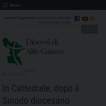
Skip
Menu
to
content
domenica 09 agosto 2026
Santa Teresa Benedetta della
Facebook
Youtube
RSS
Croce (Edith) Stein, vergine
Cerca
Diocesi di
Alife-Caiazzo
NEWS
25 GIUGNO 2018
In Cattedrale, dopo il
Sinodo diocesano