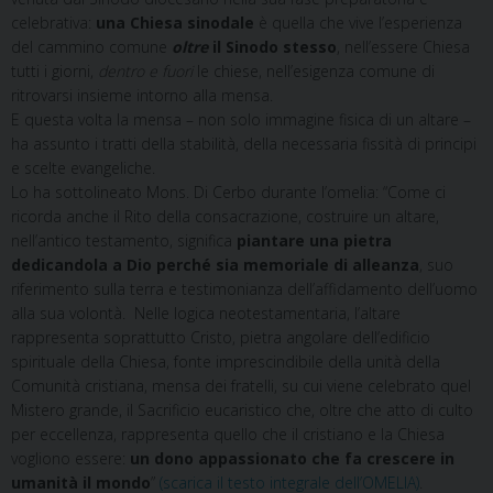
celebrativa:
una Chiesa sinodale
è quella che vive l’esperienza
del cammino comune
oltre
il Sinodo stesso
, nell’essere Chiesa
tutti i giorni,
dentro e fuori
le chiese, nell’esigenza comune di
ritrovarsi insieme intorno alla mensa.
E questa volta la mensa – non solo immagine fisica di un altare –
ha assunto i tratti della stabilità, della necessaria fissità di principi
e scelte evangeliche.
Lo ha sottolineato Mons. Di Cerbo durante l’omelia: “Come ci
ricorda anche il Rito della consacrazione, costruire un altare,
nell’antico testamento, significa
piantare una pietra
dedicandola a Dio perché sia memoriale di alleanza
, suo
riferimento sulla terra e testimonianza dell’affidamento dell’uomo
alla sua volontà. Nelle logica neotestamentaria, l’altare
rappresenta soprattutto Cristo, pietra angolare dell’edificio
spirituale della Chiesa, fonte imprescindibile della unità della
Comunità cristiana, mensa dei fratelli, su cui viene celebrato quel
Mistero grande, il Sacrificio eucaristico che, oltre che atto di culto
per eccellenza, rappresenta quello che il cristiano e la Chiesa
vogliono essere:
un dono appassionato che fa crescere in
umanità il mondo
”
(scarica il testo integrale dell’OMELIA)
.