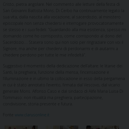
Cristo, pietra angolare. Nel commento alle letture della festa di
San Giovanni Battista Mons. Di Cerbo ha continuamente legato la
sua vita, dalla nascita alla vocazione, al sacerdozio, al ministero
episcopale non senza chiedersi e interrogare provocatoriamente
se stesso e i
suoi
fedeli: “Guardando alla mia esistenza, spesso mi
domando come ho corrisposto, come corrispondo al dono del
Sacerdozio…. Stasera sono qui non solo per ringraziare con voi il
Signore, ma anche per chiedervi di perdonarmi e di aiutarmi a
chiedere perdono per tutte le mie infedeltà”.
Suggestivo il momento della dedicazione dell’altare: le litanie dei
Santi, la preghiera, l’unzione della mensa, l’incensazione e
l’illuminazione e in ultimo la collocazione in esso della pergamena
in cui è stato annotato l’evento, firmata dal Vescovo, dal vicario
generale Mons. Alfonso Caso e dal sindaco di Alife Maria Luisa Di
Tommaso: non ritualità ma preghiera, partecipazione,
condivisione, storia presente e futura.
Fonte
www.clarusonline.it