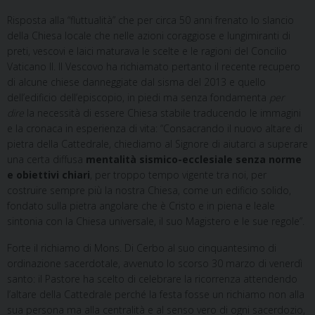
Risposta alla “fluttualità” che per circa 50 anni frenato lo slancio
della Chiesa locale che nelle azioni coraggiose e lungimiranti di
preti, vescovi e laici maturava le scelte e le ragioni del Concilio
Vaticano II. Il Vescovo ha richiamato pertanto il recente recupero
di alcune chiese danneggiate dal sisma del 2013 e quello
dell’edificio dell’episcopio, in piedi ma senza fondamenta
per
dire
la necessità di essere Chiesa stabile traducendo le immagini
e la cronaca in esperienza di vita: “Consacrando il nuovo altare di
pietra della Cattedrale, chiediamo al Signore di aiutarci a superare
una certa diffusa
mentalità sismico-ecclesiale senza norme
e obiettivi chiari
, per troppo tempo vigente tra noi, per
costruire sempre più la nostra Chiesa, come un edificio solido,
fondato sulla pietra angolare che è Cristo e in piena e leale
sintonia con la Chiesa universale, il suo Magistero e le sue regole”.
Forte il richiamo di Mons. Di Cerbo al suo cinquantesimo di
ordinazione sacerdotale, avvenuto lo scorso 30 marzo di venerdì
santo: il Pastore ha scelto di celebrare la ricorrenza attendendo
l’altare della Cattedrale perché la festa fosse un richiamo non alla
sua persona ma alla centralità e al senso vero di ogni sacerdozio,