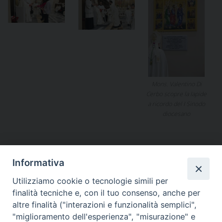
Mons. Valentino Di
Cerbo scopre la lapide
a ricordo del I Sinodo
diocesano
S. E. Mons. Valentino Di Cerbo
,
Sinodo diocesano
Informativa
Utilizziamo cookie o tecnologie simili per
finalità tecniche e, con il tuo consenso, anche per
«
Sinodo diocesano.
Corpus Domini 2018
»
altre finalità ("interazioni e funzionalità semplici",
Assemblee e consegna del
"miglioramento dell'esperienza", "misurazione" e