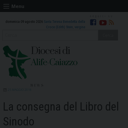
Skip
Menu
to
content
domenica 09 agosto 2026
Santa Teresa Benedetta della
Facebook
Youtube
RSS
Croce (Edith) Stein, vergine
Cerca
Diocesi di
Alife-Caiazzo
NEWS
25 MAGGIO 2018
La consegna del Libro del
Sinodo