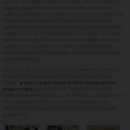
cuore di 141 delegati sinodali, ha sostato come un
appunto di
viaggio
nei cassetti di tutti prima di ritornare, arricchito di
contenuti, nelle mani del Vescovo che a fine Sinodo, come lui ha
spiegato in questa occasione “ha esercitato il suo ruolo di
legislatore accogliendo quanto era stato a Lui consegnato della
segreteria e dando la forma definitiva con un lungo e puntuale
lavoro redazionale. È stato come mettere il suggello della sua
autorità e del suo carisma e tradurre in unità ed organicità
quanto il popolo di Dio aveva suggerito: analisi veritiere e sogni
per questa Chiesa”.
Una Chiesa alla quale, in ultimo del suo intervento, ha rivolto un
“grazie” particolare dopo aver menzionato la Segreteria del
Sinodo: “
grazie a te mia Chiesa di Alife-Caiazzo per cui
prego e sogno
, perché testimoni continuamente a chi è
nell’incertezza e nella tristezza, a chi è pecora senza pastore, a chi
ama e desidera la vita il volto bello della Sposa di Cristo,
donando a tutti e senza riserve, soltanto la sua ricchezza più
grande: Gesù”.