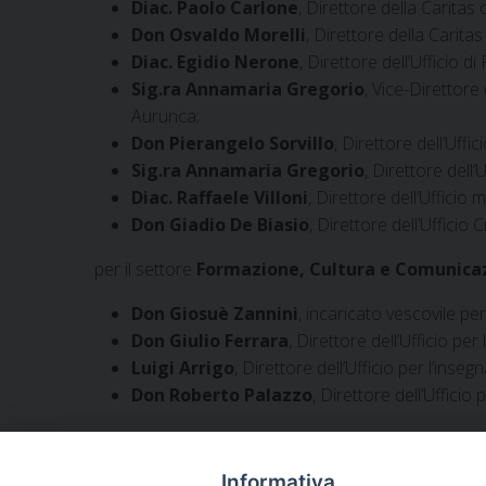
Diac. Paolo Carlone
, Direttore della Caritas 
Don Osvaldo Morelli
, Direttore della Carita
Diac. Egidio Nerone
, Direttore dell’Ufficio 
Sig.ra Annamaria Gregorio
, Vice-Direttore
Aurunca;
Don Pierangelo Sorvillo
, Direttore dell’Uffi
Sig.ra Annamaria Gregorio
, Direttore dell’
Diac. Raffaele Villoni
, Direttore dell’Ufficio
Don Giadio De Biasio
, Direttore dell’Ufficio
per il settore
Formazione, Cultura e Comunicazi
Don Giosuè Zannini
, incaricato vescovile pe
Don Giulio Ferrara
, Direttore dell’Ufficio pe
Luigi Arrigo
, Direttore dell’Ufficio per l’inse
Don Roberto Palazzo
, Direttore dell’Uffici
Informativa