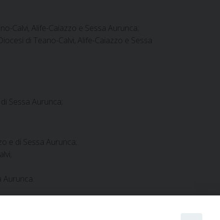
eano-Calvi, Alife-Caiazzo e Sessa Aurunca;
 Diocesi di Teano-Calvi, Alife-Caiazzo e Sessa
e di Sessa Aurunca;
azzo e di Sessa Aurunca;
lvi;
sa Aurunca.