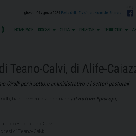
giovedì 06 agosto 2026
Festa della Trasfigurazione del Signore
F
o
HOME PAGE
DIOCESI
CURIA
PERSONE
TERRITORIO
AS
di Teano-Calvi, di Alife-Caia
irulli per il settore amministrativo e i settori pastorali
rulli
, ha provveduto a nominare
ad nutum Episcopi
,
lla Diocesi di Teano-Calvi;
iocesi di Teano-Calvi;