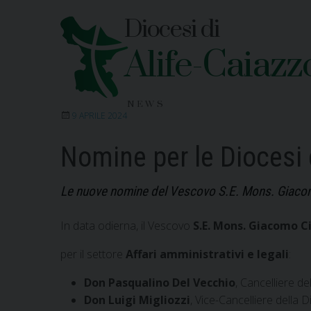
Skip
Diocesi di
to
content
Alife-Caiazz
NEWS
9 APRILE 2024
Nomine per le Diocesi 
Le nuove nomine del Vescovo S.E. Mons. Giacomo C
In data odierna, il Vescovo
S.E. Mons. Giacomo Ci
per il settore
Affari amministrativi e legali
:
Don Pasqualino Del Vecchio
, Cancelliere de
Don Luigi Migliozzi
, Vice-Cancelliere della D