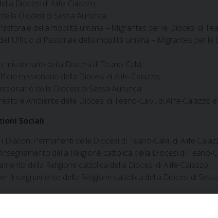
della Diocesi di Alife-Caiazzo;
s della Diocesi di Sessa Aurunca;
di Pastorale della mobilità umana – Migrantes per le Diocesi di T
 dell’Ufficio di Pastorale della mobilità umana – Migrantes per le
cio missionario della Diocesi di Teano-Calvi;
Ufficio missionario della Diocesi di Alife-Caiazzo;
 missionario della Diocesi di Sessa Aurunca;
 Creato e Ambiente delle Diocesi di Teano-Calvi, di Alife-Caiazzo 
oni Sociali
:
r i Diaconi Permanenti delle Diocesi di Teano-Calvi, di Alife Cai
r l’insegnamento della Religione cattolica della Diocesi di Teano-Ca
gnamento della Religione cattolica della Diocesi di Alife-Caiazzo;
o per l’insegnamento della Religione cattolica della Diocesi di Ses