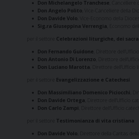
Don Michelangelo Tranchese
, Cancelliere
Don Angelo Polito
, Vice-Cancelliere della D
Don Davide Volo
, Vice-Economo della Diocesi
Sig.ra Giuseppina Verrengia
, Economo dell
per il settore
Celebrazioni liturgiche, dei sacr
Don Fernando Guidone
, Direttore dell’Uffici
Don Antonio Di Lorenzo
, Direttore dell’Uffic
Don Luciano Marotta
, Direttore dell’Ufficio
per il settore
Evangelizzazione e Catechesi
:
Don Massimiliano Domenico Piciocchi
, Di
Don Davide Ortega
, Direttore dell’Ufficio c
Don Carlo Zampi
, Direttore dell’Ufficio cate
per il settore
Testimonianza di vita cristiana
:
Don Davide Volo
, Direttore della Caritas del