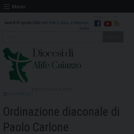
Skip
Menu
to
content
venerdì 07 agosto 2026
Santi Sisto II, papa, e compagni,
Facebook
Youtube
RSS
martiri
Cerca
Diocesi di
Alife-Caiazzo
PHOTOGALLERY
25 OTTOBRE 2021
Ordinazione diaconale di
Paolo Carlone