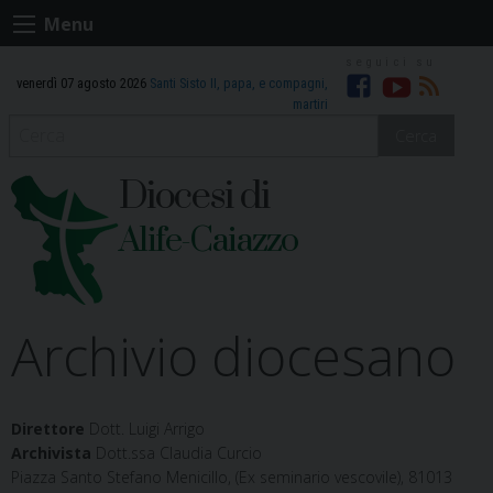
Skip
Menu
to
content
venerdì 07 agosto 2026
Santi Sisto II, papa, e compagni,
Facebook
Youtube
RSS
martiri
Cerca
Diocesi di
Alife-Caiazzo
Archivio diocesano
Direttore
Dott. Luigi Arrigo
Archivista
Dott.ssa Claudia Curcio
Piazza Santo Stefano Menicillo, (Ex seminario vescovile), 81013