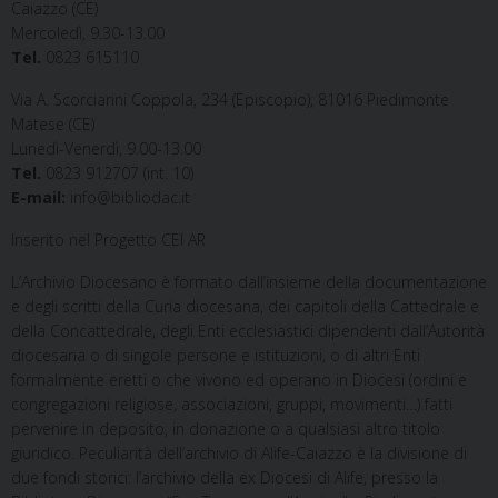
Caiazzo (CE)
Mercoledì, 9.30-13.00
Tel.
0823 615110
Via A. Scorciarini Coppola, 234 (Episcopio), 81016 Piedimonte
Matese (CE)
Lunedì-Venerdì, 9.00-13.00
Tel.
0823 912707 (int. 10)
E-mail:
info@bibliodac.it
Inserito nel Progetto CEI AR
L’Archivio Diocesano è formato dall’insieme della documentazione
e degli scritti della Curia diocesana, dei capitoli della Cattedrale e
della Concattedrale, degli Enti ecclesiastici dipendenti dall’Autorità
diocesana o di singole persone e istituzioni, o di altri Enti
formalmente eretti o che vivono ed operano in Diocesi (ordini e
congregazioni religiose, associazioni, gruppi, movimenti…) fatti
pervenire in deposito, in donazione o a qualsiasi altro titolo
giuridico. Peculiarità dell’archivio di Alife-Caiazzo è la divisione di
due fondi storici: l’archivio della ex Diocesi di Alife, presso la