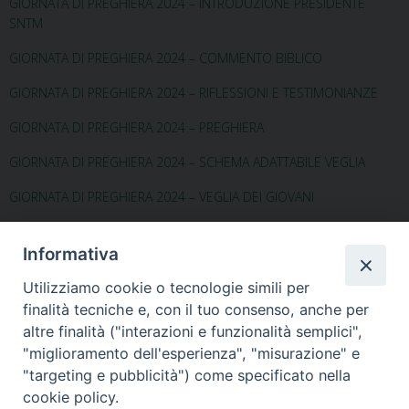
GIORNATA DI PREGHIERA 2024 – INTRODUZIONE PRESIDENTE
SNTM
GIORNATA DI PREGHIERA 2024 – COMMENTO BIBLICO
GIORNATA DI PREGHIERA 2024 – RIFLESSIONI E TESTIMONIANZE
GIORNATA DI PREGHIERA 2024 – PREGHIERA
GIORNATA DI PREGHIERA 2024 – SCHEMA ADATTABILE VEGLIA
GIORNATA DI PREGHIERA 2024 – VEGLIA DEI GIOVANI
GIORNATA DI PREGHIERA 2024 – PREGHIERA DEI FEDELI
Informativa
GIORNATA DI PREGHIERA 2024 – MANIFESTO
Utilizziamo cookie o tecnologie simili per
finalità tecniche e, con il tuo consenso, anche per
altre finalità ("interazioni e funzionalità semplici",
Per ulteriori
"miglioramento dell'esperienza", "misurazione" e
informazioni:
https://tutelaminori.chiesacattolica.it/ritessere-
"targeting e pubblicità") come specificato nella
fiducia-iv-giornata-nazionale-di-preghiera-per-le-vi
cookie policy.