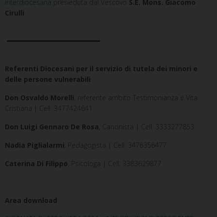
interdiocesana
presieduta dal Vescovo
S.E. Mons. Giacomo
Cirulli
Referenti Diocesani per il servizio di tutela dei minori e
delle persone vulnerabili
Don Osvaldo Morelli
, referente ambito Testimonianza e Vita
Cristiana | Cell. 3477424641
Don Luigi Gennaro De Rosa
, Canonista | Cell. 3333277853
Nadia Piglialarmi
, Pedagogista | Cell. 3476356477
Caterina Di Filippo
, Psicologa | Cell. 3383629877
Area download