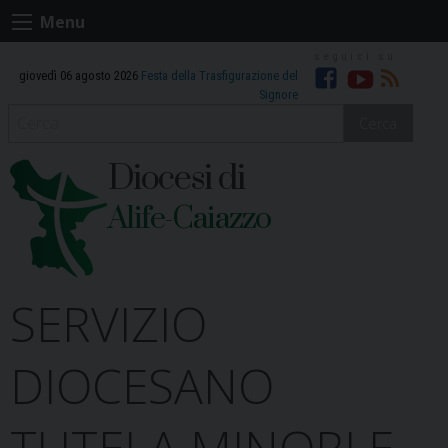
Skip
Menu
to
content
giovedì 06 agosto 2026
Festa della Trasfigurazione del
Facebook
Youtube
RSS
Signore
Cerca
Diocesi di
Alife-Caiazzo
SERVIZIO
DIOCESANO
TUTELA MINORI E