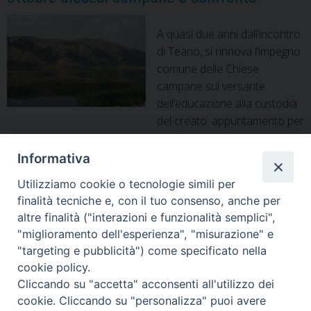
A quasi due anni dall’incontro
di Teano, si rinnova l’impegno
comune delle Chiese
campane sul versante
dell’educazione alla custodia
del creato: appuntamento per
vescovi, sacerdoti e diaconi martedì 5 ottobre nella Diocesi
di Aversa con la partecipazione di Mons. Domenico Pompili,
Informativa
vescovo di Rieti. Sono trascorsi quasi due anni da quel 14
Utilizziamo cookie o tecnologie simili per
gennaio 2020: a Teano, sei diocesi campane si
finalità tecniche e, con il tuo consenso, anche per
confrontarono sull’inquinamento ambientale e sulla …
altre finalità ("interazioni e funzionalità semplici",
Ambiente
Continua a leggere
»
"miglioramento dell'esperienza", "misurazione" e
e
"targeting e pubblicità") come specificato nella
Inquinamento,
cookie policy.
martedì
P
Cliccando su "accetta" acconsenti all'utilizzo dei
5
o
cookie. Cliccando su "personalizza" puoi avere
ottobre