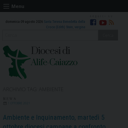
Skip
Menu
to
content
domenica 09 agosto 2026
Santa Teresa Benedetta della
Facebook
Youtube
RSS
Croce (Edith) Stein, vergine
Cerca
Diocesi di
Alife-Caiazzo
ARCHIVIO TAG:
AMBIENTE
NEWS
1 OTTOBRE 2021
Ambiente e Inquinamento, martedì 5
ottobre diocesi campane a confronto