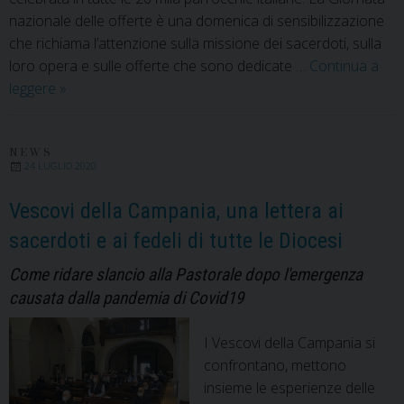
nazionale delle offerte è una domenica di sensibilizzazione
che richiama l’attenzione sulla missione dei sacerdoti, sulla
loro opera e sulle offerte che sono dedicate …
Continua a
Uniti
leggere
»
nel
dono
per
NEWS
24 LUGLIO 2020
il
bene
Vescovi della Campania, una lettera ai
di
sacerdoti e ai fedeli di tutte le Diocesi
tutti.
Il
Come ridare slancio alla Pastorale dopo l'emergenza
19
causata dalla pandemia di Covid19
settembre
la
I Vescovi della Campania si
Giornata
confrontano, mettono
per
insieme le esperienze delle
le