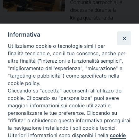
Comunità parrocchiali e
offerte
diocesane durante la
del
lunga quaratena da
Clero
Coronavirus: sotto la lente – o meglio, sotto lo sguardo
premuroso – ci sono i fedeli, giovani, anziani, famiglie, alle
Informativa
prese con un nuovo modo di gestire, maturare e
Utilizziamo cookie o tecnologie simili per
condividere la vita interiore e, quando possibile, qualche
finalità tecniche e, con il tuo consenso, anche per
occasione di incontro via web per non perdere di vista …
altre finalità ("interazioni e funzionalità semplici",
Vescovi
Continua a leggere
»
"miglioramento dell'esperienza", "misurazione" e
della
"targeting e pubblicità") come specificato nella
Campania,
cookie policy.
una
P
Cliccando su "accetta" acconsenti all'utilizzo dei
lettera
o
cookie. Cliccando su "personalizza" puoi avere
ai
s
maggiori informazioni sui cookie utilizzati e
Diocesi di Alife-Caiazzo
sacerdoti
t
personalizzare le tue preferenze. Cliccando su
Via Angelo Scorciarini Coppola, 234
e
N
"rifiuta" o chiudendo questa informativa proseguirai
Tel: 0823.786166 / 0823.912707
ai
Email:
info@diocesialifecaiazzo.it
a
la navigazione installando i soli cookie tecnici.
fedeli
Ulteriori informazioni sono disponibili nella
cookie
v
Preferenze Cookie