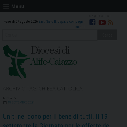
Skip
Menu
to
content
venerdì 07 agosto 2026
Santi Sisto II, papa, e compagni,
Facebook
Youtube
RSS
martiri
Cerca
Diocesi di
Alife-Caiazzo
ARCHIVIO TAG:
CHIESA CATTOLICA
NEWS
18 SETTEMBRE 2021
Uniti nel dono per il bene di tutti. Il 19
settembre la Giornata per le offerte del