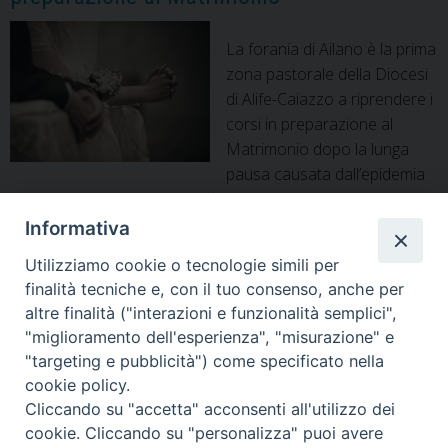
La forania di Ailano è la prima
zona pastorale della Diocesi
di Alife-Caiazzo a riprendere i
corsi in preparazione al
Matrimonio dopo la lunga
pausa causata dall’epidemia
di Covid19. L’appuntamento è per sabato 4 luglio alle 20.00 a
Raviscanina, nella chiesa di Santa Croce, seguiranno poi gli
Informativa
appuntamenti dell’11, 18 e 25 luglio. Tutte le coppie
Utilizziamo cookie o tecnologie simili per
delle parrocchie di Ailano, Raviscanina, Letino, Valle Agricola,
finalità tecniche e, con il tuo consenso, anche per
Prata Sannita, Pratella che avevano già intrapreso …
altre finalità ("interazioni e funzionalità semplici",
PostCovid19.
Continua a leggere
»
"miglioramento dell'esperienza", "misurazione" e
Riprendono
"targeting e pubblicità") come specificato nella
gli
cookie policy.
incontri
P
Cliccando su "accetta" acconsenti all'utilizzo dei
in
o
cookie. Cliccando su "personalizza" puoi avere
preparazione