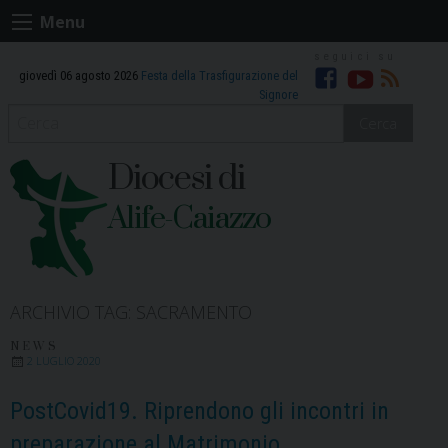
Skip
Menu
to
content
giovedì 06 agosto 2026
Festa della Trasfigurazione del
Facebook
Youtube
RSS
Signore
Cerca
Diocesi di
Alife-Caiazzo
ARCHIVIO TAG:
SACRAMENTO
NEWS
2 LUGLIO 2020
PostCovid19. Riprendono gli incontri in
preparazione al Matrimonio