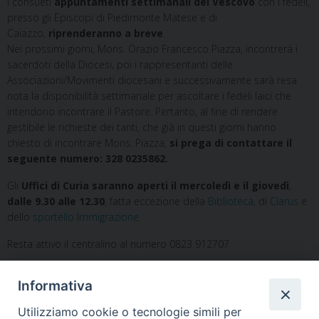
I consueti
appuntamenti settimanali del Vescovo
con i fedeli,
presso gli Episcopi di Piedimonte Matese e di
Caiazzo,
riprenderanno a breve
.
Nei prossimi giorni, Mons. Orazio Francesco Piazza, incontrerà i
sacerdoti della Diocesi, poi i rappresentanti delle
Associazioni/Movimenti diocesani e successivamente sarà resa
nota la disponibilità settimanale per ascoltare i fedeli laici che
intendono incontrare il Pastore. Pertanto, al fine di rendere
gestibile le richieste dei tanti, che già in questi giorni hanno
chiesto di incontrare Mons. Piazza,
si prega di contattare il
seguente numero: 328 0235862.
Gli
Uffici di Curia saranno aperti il mercoledì e il giovedì
,
dalle 9.30 alle 12.30
, fatta eccezione della
Biblioteca
, di
Clarus
e
dello
sportello Immigrazione.
Resta attivo il centralino al numero 0823 912707
Informativa
Utilizziamo cookie o tecnologie simili per