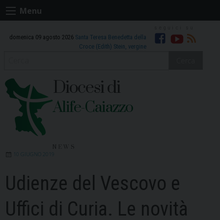
Skip
Menu
to
content
domenica 09 agosto 2026
Santa Teresa Benedetta della
Facebook
Youtube
RSS
Croce (Edith) Stein, vergine
Cerca
Diocesi di
Alife-Caiazzo
NEWS
10 GIUGNO 2019
Udienze del Vescovo e
Uffici di Curia. Le novità