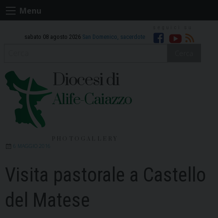
Skip
Menu
to
content
sabato 08 agosto 2026
San Domenico, sacerdote
Facebook
Youtube
RSS
Cerca
Diocesi di
Alife-Caiazzo
PHOTOGALLERY
6 MAGGIO 2016
Visita pastorale a Castello
del Matese