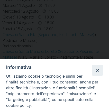
Martedì 11 Agosto
18.00
Mercoledì 12 Agosto
18.00
Giovedì 13 Agosto
18.00
Venerdì 14 Agosto
18.00
Sabato 15 Agosto
18.00
Chiesa di Santa Rita (Sepicciano, Piedimonte Matese)
( -
Piedimonte Matese)
Dati non disponibili
Chiesa di Santa Maria di Loreto (Sepicciano, Piedimonte
Matese)
(Via S. Maria di Loreto - Piedimonte Matese)
Dati non disponibili
Informativa
Utilizziamo cookie o tecnologie simili per
finalità tecniche e, con il tuo consenso, anche per
altre finalità ("interazioni e funzionalità semplici",
S. MARIA MAGGIORE
"miglioramento dell'esperienza", "misurazione" e
PIEDIMONTE MATESE
»
"targeting e pubblicità") come specificato nella
cookie policy.