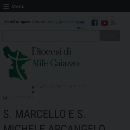
Skip
Menu
to
content
venerdì 07 agosto 2026
Santi Sisto II, papa, e compagni,
Facebook
Youtube
RSS
martiri
Cerca
Diocesi di
Alife-Caiazzo
PARROCCHIA (CA.515
22 GENNAIO 2024
S. MARCELLO E S.
MICHELE ARCANGELO