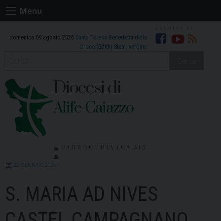
Skip
Menu
to
content
domenica 09 agosto 2026
Santa Teresa Benedetta della
Facebook
Youtube
RSS
Croce (Edith) Stein, vergine
Cerca
Diocesi di
Alife-Caiazzo
PARROCCHIA (CA.515
22 GENNAIO 2024
S. MARIA AD NIVES
CASTEL CAMPAGNANO