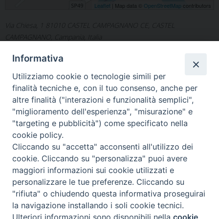
Leaflet
| Map data ©
OpenStreetMap
contributors
Via Chiesa, 1 81010 CASTEL CAMPAGNANO CE, CASTEL
CAMPAGNANO, Campania, Italia
Informativa
Utilizziamo cookie o tecnologie simili per
finalità tecniche e, con il tuo consenso, anche per
altre finalità ("interazioni e funzionalità semplici",
«
S. GIOVAN GIUSEPPE
S. MARIA DEL ROSARIO
"miglioramento dell'esperienza", "misurazione" e
DELLA CROCE ALIFE
CASTEL CAMPAGNANO
»
"targeting e pubblicità") come specificato nella
cookie policy.
Cliccando su "accetta" acconsenti all'utilizzo dei
cookie. Cliccando su "personalizza" puoi avere
maggiori informazioni sui cookie utilizzati e
Diocesi di Alife-Caiazzo
personalizzare le tue preferenze. Cliccando su
Via Angelo Scorciarini Coppola, 234
"rifiuta" o chiudendo questa informativa proseguirai
Tel: 0823.786166 / 0823.912707
Email:
info@diocesialifecaiazzo.it
la navigazione installando i soli cookie tecnici.
Ulteriori informazioni sono disponibili nella
cookie