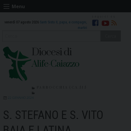
Skip
Menu
to
content
venerdì 07 agosto 2026
Santi Sisto II, papa, e compagni,
Facebook
Youtube
RSS
martiri
Cerca
Diocesi di
Alife-Caiazzo
PARROCCHIA (CA.515
22 GENNAIO 2024
S. STEFANO E S. VITO
BAIA E LATINA