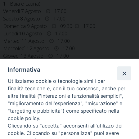
1 - Baia e Latina)
Venerdì 7 Agosto
17.00
Sabato 8 Agosto
17.00
Domenica 9 Agosto
09.30
17.00
Lunedì 10 Agosto
17.00
Martedì 11 Agosto
17.00
Mercoledì 12 Agosto
17.00
Giovedì 13 Agosto
17.00
Venerdì 14 Agosto
17.00
Informativa
Utilizziamo cookie o tecnologie simili per
finalità tecniche e, con il tuo consenso, anche per
altre finalità ("interazioni e funzionalità semplici",
«
S. GIOVAN GIUSEPPE
S. MARIA DEL ROSARIO
"miglioramento dell'esperienza", "misurazione" e
DELLA CROCE ALIFE
CASTEL CAMPAGNANO
»
"targeting e pubblicità") come specificato nella
cookie policy.
Cliccando su "accetta" acconsenti all'utilizzo dei
cookie. Cliccando su "personalizza" puoi avere