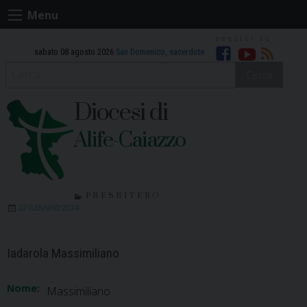
Skip
Menu
to
content
sabato 08 agosto 2026
San Domenico, sacerdote
Facebook
Youtube
RSS
Cerca
Diocesi di
Alife-Caiazzo
PRESBITERO
22 GENNAIO 2024
Iadarola Massimiliano
Nome:
Massimiliano