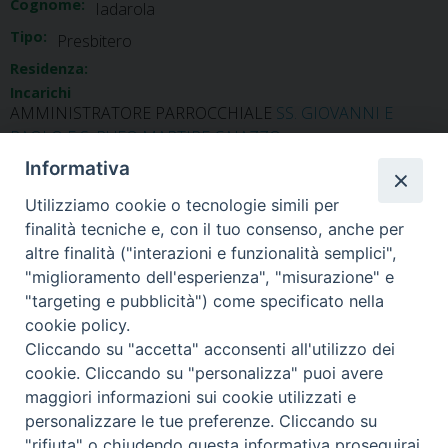
Cognome:
Iadarola
Tipo:
Presbitero
Residenza:
Incarichi
AMMINISTRATORE PARROCCHIALE
SS. GIOVANNI E
PAOLO E S. RUFO MARTIRE CAIAZZO
Informativa
Utilizziamo cookie o tecnologie simili per
finalità tecniche e, con il tuo consenso, anche per
altre finalità ("interazioni e funzionalità semplici",
Libog Jean
"miglioramento dell'esperienza", "misurazione" e
»
"targeting e pubblicità") come specificato nella
cookie policy.
Cliccando su "accetta" acconsenti all'utilizzo dei
cookie. Cliccando su "personalizza" puoi avere
maggiori informazioni sui cookie utilizzati e
Diocesi di Alife-Caiazzo
personalizzare le tue preferenze. Cliccando su
Via Angelo Scorciarini Coppola, 234
"rifiuta" o chiudendo questa informativa proseguirai
Tel: 0823.786166 / 0823.912707