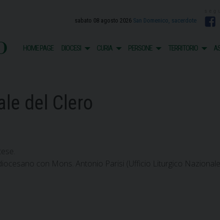
sabato 08 agosto 2026
San Domenico, sacerdote
F
o
HOME PAGE
DIOCESI
CURIA
PERSONE
TERRITORIO
AS
le del Clero
tese.
iocesano con Mons. Antonio Parisi (Ufficio Liturgico Nazionale