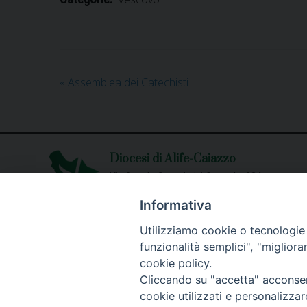
«
Assemblea dei Catechisti
Diocesi di Alife-Caiazzo
Via Angelo Scorciarini Coppola, 234
Tel: 0823.786166 / 0823.912707
Informativa
Email:
info@diocesialifecaiazzo.it
Utilizziamo cookie o tecnologie s
funzionalità semplici", "miglior
cookie policy.
Cliccando su "accetta" acconsent
cookie utilizzati e personalizza