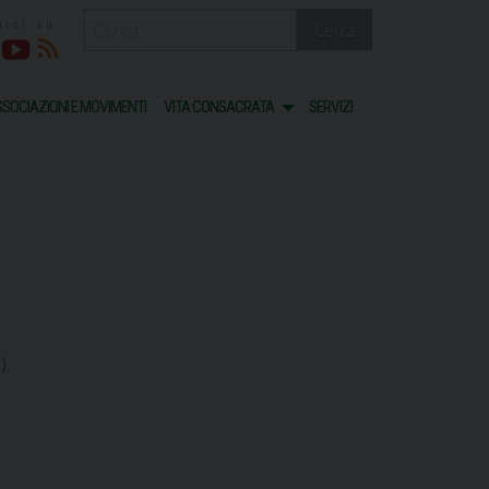
Cerca
acebook
Youtube
RSS
SOCIAZIONI E MOVIMENTI
VITA CONSACRATA
SERVIZI
).