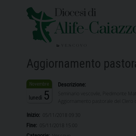
Skip
Diocesi di
to
content
Alife-Caiazz
VESCOVO
Aggiornamento pastora
Descrizione:
5
Seminario vescovile, Piedimonte Ma
lunedì
Aggiornamento pastorale del Clero d
Inizio:
05/11/2018 09:30
Fine:
05/11/2018 15:00
Categorie:
Vescovo