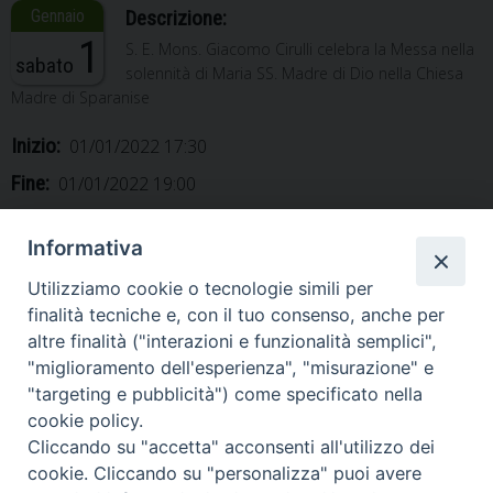
Descrizione:
1
S. E. Mons. Giacomo Cirulli celebra la Messa nella
sabato
solennità di Maria SS. Madre di Dio nella Chiesa
Madre di Sparanise
Inizio:
01/01/2022 17:30
Fine:
01/01/2022 19:00
Categorie:
Vescovo
Informativa
Utilizziamo cookie o tecnologie simili per
finalità tecniche e, con il tuo consenso, anche per
altre finalità ("interazioni e funzionalità semplici",
«
Solennità di Maria SS.
Ingresso del Vescovo,
"miglioramento dell'esperienza", "misurazione" e
Madre di Dio
anniversario
»
"targeting e pubblicità") come specificato nella
cookie policy.
Cliccando su "accetta" acconsenti all'utilizzo dei
cookie. Cliccando su "personalizza" puoi avere