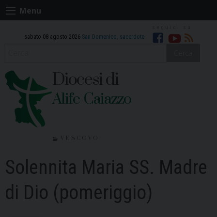
Skip
Menu
to
content
sabato 08 agosto 2026
San Domenico, sacerdote
Facebook
Youtube
RSS
Cerca
Diocesi di
Alife-Caiazzo
VESCOVO
Solennita Maria SS. Madre
di Dio (pomeriggio)