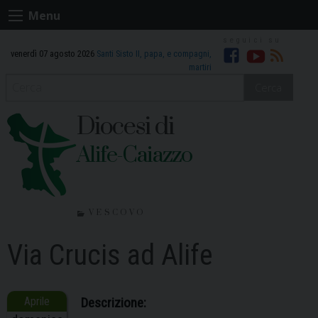
Skip
Menu
to
content
venerdì 07 agosto 2026
Santi Sisto II, papa, e compagni,
Facebook
Youtube
RSS
martiri
Cerca
Diocesi di
Alife-Caiazzo
VESCOVO
Via Crucis ad Alife
Descrizione: