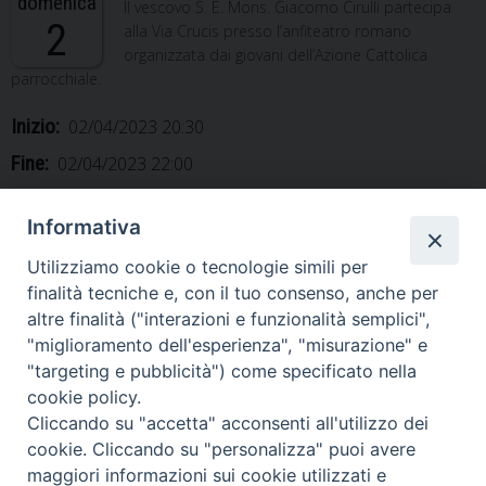
domenica
Il vescovo S. E. Mons. Giacomo Cirulli partecipa
2
alla Via Crucis presso l’anfiteatro romano
organizzata dai giovani dell’Azione Cattolica
parrocchiale.
Inizio:
02/04/2023 20:30
Fine:
02/04/2023 22:00
Categorie:
Vescovo
Informativa
Utilizziamo cookie o tecnologie simili per
finalità tecniche e, con il tuo consenso, anche per
altre finalità ("interazioni e funzionalità semplici",
«
Pasqua di Resurrezione
Via Crucis, Piedimonte
"miglioramento dell'esperienza", "misurazione" e
Matese
»
"targeting e pubblicità") come specificato nella
cookie policy.
Cliccando su "accetta" acconsenti all'utilizzo dei
cookie. Cliccando su "personalizza" puoi avere
maggiori informazioni sui cookie utilizzati e
Diocesi di Alife-Caiazzo