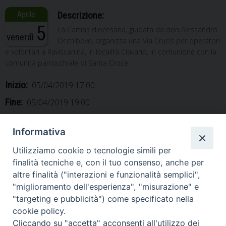
Descrizione:
5
La Cartias diocesana, guidata da don Alessandro
venerdì
Occhibove, organizza una Via Crucis per operatori
e volontari a Raviscanina, in località Clavario, in comunione con la
comunità parrocchiale di Santa Croce
Inizio:
05/04/2019 17:00
Fine:
05/04/2019 19:00
Categorie:
Altro
Informativa
Utilizziamo cookie o tecnologie simili per
finalità tecniche e, con il tuo consenso, anche per
altre finalità ("interazioni e funzionalità semplici",
«
Festa dell’Annunciazione a
Messa Crismale in Cattedrale
"miglioramento dell'esperienza", "misurazione" e
Liberi
»
"targeting e pubblicità") come specificato nella
cookie policy.
Cliccando su "accetta" acconsenti all'utilizzo dei