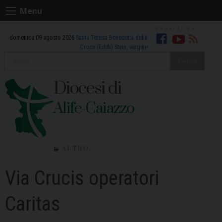
Skip
Menu
to
content
domenica 09 agosto 2026
Santa Teresa Benedetta della
Facebook
Youtube
RSS
Croce (Edith) Stein, vergine
Cerca
Diocesi di
Alife-Caiazzo
ALTRO
Via Crucis operatori
Caritas