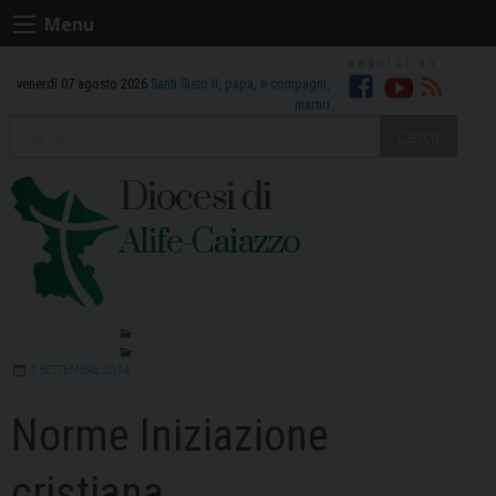
Skip
Menu
to
content
venerdì 07 agosto 2026
Santi Sisto II, papa, e compagni,
Facebook
Youtube
RSS
martiri
Cerca
Diocesi di
Alife-Caiazzo
1 SETTEMBRE 2014
Norme Iniziazione
cristiana