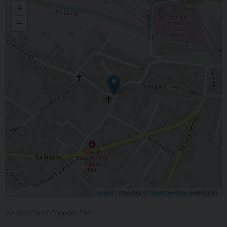
+
−
Leaflet
| Map data ©
OpenStreetMap
contributors
via Scorciarini Coppola 234