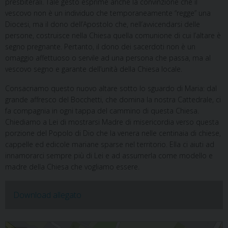
presbiterali. Tale gesto esprime anche la convinzione che il
vescovo non è un individuo che temporaneamente “regge” una
Diocesi, ma il dono dell’Apostolo che, nell’avvicendarsi delle
persone, costruisce nella Chiesa quella comunione di cui l’altare è
segno pregnante. Pertanto, il dono dei sacerdoti non è un
omaggio affettuoso o servile ad una persona che passa, ma al
vescovo segno e garante dell’unità della Chiesa locale.
Consacriamo questo nuovo altare sotto lo sguardo di Maria: dal
grande affresco del Bocchetti, che domina la nostra Cattedrale, ci
fa compagnia in ogni tappa del cammino di questa Chiesa.
Chiediamo a Lei di mostrarsi Madre di misericordia verso questa
porzione del Popolo di Dio che la venera nelle centinaia di chiese,
cappelle ed edicole mariane sparse nel territorio. Ella ci aiuti ad
innamorarci sempre più di Lei e ad assumerla come modello e
madre della Chiesa che vogliamo essere.
Download allegato
Consacrazione altare della Cattedrale