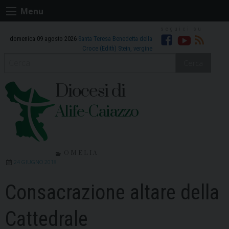
Skip
Menu
to
content
domenica 09 agosto 2026
Santa Teresa Benedetta della
Facebook
Youtube
RSS
Croce (Edith) Stein, vergine
Cerca
Diocesi di
Alife-Caiazzo
OMELIA
24 GIUGNO 2018
Consacrazione altare della
Cattedrale