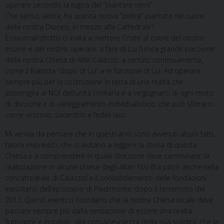
operare secondo la logica del “piantare semi”.
Che senso, allora, ha questa nuova “pietra” piantata nel cuore
della nostra Diocesi, in mezzo alla Cattedrale?
Essa innanzitutto ci invita a mettere Cristo al cuore del nostro
essere e del nostro operare: a fare di Lui l’unica grande passione
della nostra Chiesa di Alife-Caiazzo; a sentirci continuamente,
come il Battista “dopo di Lui” e in funzione di Lui. Ad operare
sempre più per la costruzione in terra di una realtà che
assomiglia al NOI dell’unità trinitaria e a vergognarci di ogni moto
di divisione e di vaneggiamento individualistico, che può sfiorarci
come vescovo, sacerdoti e fedeli laici.
Mi veniva da pensare che in questi anni sono avvenuti alcuni fatti,
talora imprevisti, che ci aiutano a leggere la storia di questa
Chiesa e a comprendere in quale direzione deve camminare: la
realizzazione in alcune chiese degli altari fissi (fra poco anche nella
concattedrale di Caiazzo) e il consolidamento delle fondazioni
inesistenti dell’episcopio di Piedimonte, dopo il terremoto del
2013. Questi eventi ci ricordano che la nostra Chiesa locale deve
passare sempre più dalla sensazione di essere una realtà
fluttuante e instabile, alla consapevolezza della sua solidità, che la