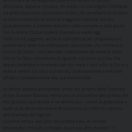
diocesano, appena conclusa. Ho evitato di coinvolgere Confratelli
ed amici importanti, ecclesiastici e laici, che avrebbero forse dato
al nostro convenire un tono di maggiore solennità, ma che
probabilmente ci avrebbe distratto dall’essenziale e dalla grazia
che la nostra Chiesa locale è chiamata a vivere oggi.
Tanto mi ha suggerito anche la coincidenza del cinquantesimo
anniversario della mia ordinazione sacerdotale, che ricorreva lo
scorso 30 marzo, con l’annuale celebrazione del Venerdì santo
che mi ha fatto concentrare lo sguardo e il cuore su Colui che,
appassionandosi e morendo per noi, rivela il vero volto di Dio e ci
invita a sentirci piccoli e a prostrarci continuamente a terra per
affidarci completamente alla sua misericordia.
Le letture appena proclamate, prese dal proprio della Solennità
di San Giovanni Battista, riempiono di prospettive alte la festa del
mio giubileo sacerdotale e ne definiscono i motivi di gratitudine e
quelli di un doveroso esame di coscienza su come ho risposto
alla chiamata del Signore.
La prima lettura, dal Libro del profeta Isaia, mi ricorda
innanzitutto che tutto è iniziato da un suo atto d’amore : “Il