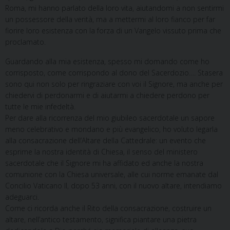
Roma, mi hanno parlato della loro vita, aiutandomi a non sentirmi
un possessore della verità, ma a mettermi al loro fianco per far
fiorire loro esistenza con la forza di un Vangelo vissuto prima che
proclamato.
Guardando alla mia esistenza, spesso mi domando come ho
corrisposto, come corrispondo al dono del Sacerdozio…. Stasera
sono qui non solo per ringraziare con voi il Signore, ma anche per
chiedervi di perdonarmi e di aiutarmi a chiedere perdono per
tutte le mie infedeltà.
Per dare alla ricorrenza del mio giubileo sacerdotale un sapore
meno celebrativo e mondano e più evangelico, ho voluto legarla
alla consacrazione dell’Altare della Cattedrale: un evento che
esprime la nostra identità di Chiesa, il senso del ministero
sacerdotale che il Signore mi ha affidato ed anche la nostra
comunione con la Chiesa universale, alle cui norme emanate dal
Concilio Vaticano II, dopo 53 anni, con il nuovo altare, intendiamo
adeguarci.
Come ci ricorda anche il Rito della consacrazione, costruire un
altare, nell’antico testamento, significa piantare una pietra