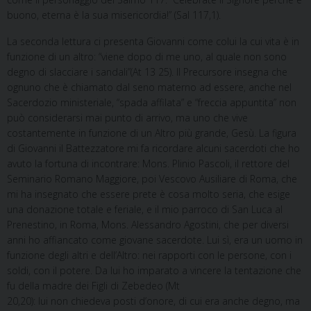
buono, eterna è la sua misericordia!” (Sal 117,1).
La seconda lettura ci presenta Giovanni come colui la cui vita è in
funzione di un altro: “viene dopo di me uno, al quale non sono
degno di slacciare i sandali”(At 13 25). Il Precursore insegna che
ognuno che è chiamato dal seno materno ad essere, anche nel
Sacerdozio ministeriale, “spada affilata” e “freccia appuntita” non
può considerarsi mai punto di arrivo, ma uno che vive
costantemente in funzione di un Altro più grande, Gesù. La figura
di Giovanni il Battezzatore mi fa ricordare alcuni sacerdoti che ho
avuto la fortuna di incontrare: Mons. Plinio Pascoli, il rettore del
Seminario Romano Maggiore, poi Vescovo Ausiliare di Roma, che
mi ha insegnato che essere prete è cosa molto seria, che esige
una donazione totale e feriale, e il mio parroco di San Luca al
Prenestino, in Roma, Mons. Alessandro Agostini, che per diversi
anni ho affiancato come giovane sacerdote. Lui sì, era un uomo in
funzione degli altri e dell’Altro: nei rapporti con le persone, con i
soldi, con il potere. Da lui ho imparato a vincere la tentazione che
fu della madre dei Figli di Zebedeo (Mt
20,20): lui non chiedeva posti d’onore, di cui era anche degno, ma