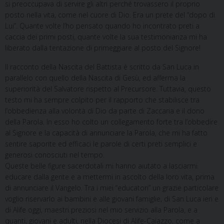
si preoccupava di servire gli altri perché trovassero il proprio
posto nella vita, come nel cuore di Dio. Era un prete del “dopo di
Lui”. Quante volte l’ho pensato quando ho incontrato preti a
caccia dei primi posti, quante volte la sua testimonianza mi ha
liberato dalla tentazione di primeggiare al posto del Signore!
Il racconto della Nascita del Battista è scritto da San Luca in
parallelo con quello della Nascita di Gesù, ed afferma la
superiorità del Salvatore rispetto al Precursore. Tuttavia, questo
testo mi ha sempre colpito per il rapporto che stabilisce tra
l’obbedienza alla volontà di Dio da parte di Zaccaria e il dono
della Parola. In esso ho colto un collegamento forte tra l’obbedire
al Signore e la capacità di annunciare la Parola, che mi ha fatto
sentire saporite ed efficaci le parole di certi preti semplici e
generosi conosciuti nel tempo.
Queste belle figure sacerdotali mi hanno aiutato a lasciarmi
educare dalla gente e a mettermi in ascolto della loro vita, prima
di annunciare il Vangelo. Tra i miei “educatori” un grazie particolare
voglio riservarlo ai bambini e alle giovani famiglie, di San Luca ieri e
di Alife oggi, maestri preziosi nel mio servizio alla Parola, e a
quanti, giovani e adulti, nella Diocesi di Alife-Caiazzo, come a