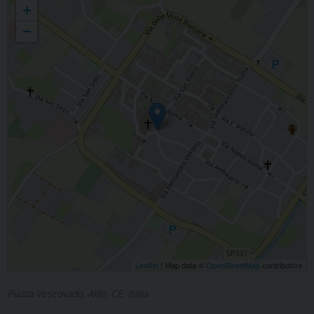
+
−
Leaflet
| Map data ©
OpenStreetMap
contributors
Piazza Vescovado, Alife, CE, Italia