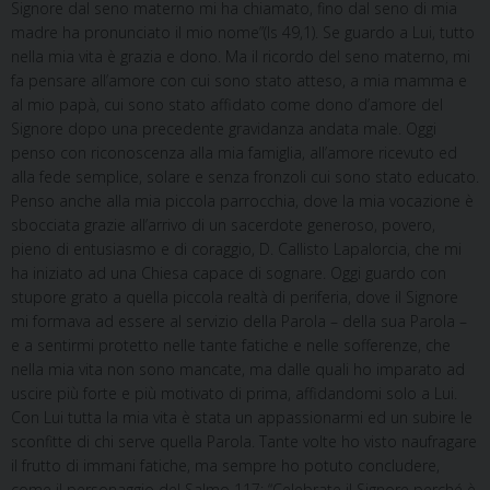
Signore dal seno materno mi ha chiamato, fino dal seno di mia
madre ha pronunciato il mio nome”(Is 49,1). Se guardo a Lui, tutto
nella mia vita è grazia e dono. Ma il ricordo del seno materno, mi
fa pensare all’amore con cui sono stato atteso, a mia mamma e
al mio papà, cui sono stato affidato come dono d’amore del
Signore dopo una precedente gravidanza andata male. Oggi
penso con riconoscenza alla mia famiglia, all’amore ricevuto ed
alla fede semplice, solare e senza fronzoli cui sono stato educato.
Penso anche alla mia piccola parrocchia, dove la mia vocazione è
sbocciata grazie all’arrivo di un sacerdote generoso, povero,
pieno di entusiasmo e di coraggio, D. Callisto Lapalorcia, che mi
ha iniziato ad una Chiesa capace di sognare. Oggi guardo con
stupore grato a quella piccola realtà di periferia, dove il Signore
mi formava ad essere al servizio della Parola – della sua Parola –
e a sentirmi protetto nelle tante fatiche e nelle sofferenze, che
nella mia vita non sono mancate, ma dalle quali ho imparato ad
uscire più forte e più motivato di prima, affidandomi solo a Lui.
Con Lui tutta la mia vita è stata un appassionarmi ed un subire le
sconfitte di chi serve quella Parola. Tante volte ho visto naufragare
il frutto di immani fatiche, ma sempre ho potuto concludere,
come il personaggio del Salmo 117: “Celebrate il Signore perché è