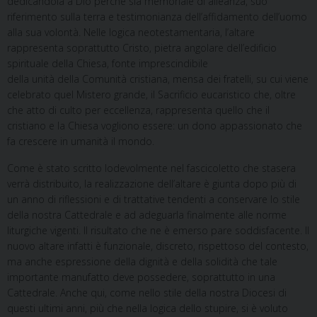
dedicandola a Dio perché sia memoriale di alleanza, suo
riferimento sulla terra e testimonianza dell’affidamento dell’uomo
alla sua volontà. Nelle logica neotestamentaria, l’altare
rappresenta soprattutto Cristo, pietra angolare dell’edificio
spirituale della Chiesa, fonte imprescindibile
della unità della Comunità cristiana, mensa dei fratelli, su cui viene
celebrato quel Mistero grande, il Sacrificio eucaristico che, oltre
che atto di culto per eccellenza, rappresenta quello che il
cristiano e la Chiesa vogliono essere: un dono appassionato che
fa crescere in umanità il mondo.
Come è stato scritto lodevolmente nel fascicoletto che stasera
verrà distribuito, la realizzazione dell’altare è giunta dopo più di
un anno di riflessioni e di trattative tendenti a conservare lo stile
della nostra Cattedrale e ad adeguarla finalmente alle norme
liturgiche vigenti. Il risultato che ne è emerso pare soddisfacente. Il
nuovo altare infatti è funzionale, discreto, rispettoso del contesto,
ma anche espressione della dignità e della solidità che tale
importante manufatto deve possedere, soprattutto in una
Cattedrale. Anche qui, come nello stile della nostra Diocesi di
questi ultimi anni, più che nella logica dello stupire, si è voluto