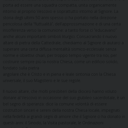
porta ad essere una squadra compatta, unita organicamente
intorno al proprio Vescovo e soprattutto intorno al Signore. La
storia degli ultimi 50 anni spesso ci ha portato nella direzione
pericolosa della “fluttualità”, dell’approssimazione e di una certa
insofferenza verso la comunione: a tanto forse ci “educavano”
anche alcuni importanti simboli liturgici. Consacrando il nuovo
altare di pietra della Cattedrale, chiediamo al Signore di aiutarci a
superare una certa diffusa mentalità sismico-ecclesiale senza
norme e obiettivi chiari, per troppo tempo vigente tra noi, per
costruire sempre più la nostra Chiesa, come un edificio solido,
fondato sulla pietra
angolare che è Cristo e in piena e leale sintonia con la Chiesa
universale, il suo Magistero e le sue regole.
Il nuovo altare, che molti presbiteri della diocesi hanno voluto
donare al Vescovo in occasione del suo giubileo sacerdotale, è un
bel segno di speranza: dice la comune volontà di essere
costruttori sinceri e sereni della nostra Chiesa locale, impegnati
nella fedeltà ai grandi segni di amore che il Signore ci ha donato in
questi anni: il Sinodo, la Visita pastorale, le Ordinazioni