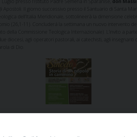
 Luglio presso l’Istituto Padre Semeria in Sparanise,
don Massi
 degli Apostoli. Il giorno successivo presso il Santuario di Santa
Teologica dell’Italia Meridionale, sottolineerà la dimensione cele
mio (26,1-11). Concluderá la settimana un nuovo intervento del V
o della Commissione Teologica Internazionale). L’invito a parteci
ue diocesi, agli operatori pastorali, ai catechisti, agli insegnanti
rola di Dio.