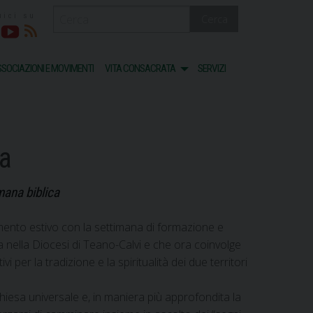
Cerca
acebook
Youtube
RSS
SOCIAZIONI E MOVIMENTI
VITA CONSACRATA
SERVIZI
ca
mana biblica
tamento estivo con la settimana di formazione e
 nella Diocesi di Teano-Calvi e che ora coinvolge
vi per la tradizione e la spiritualità dei due territori
iesa universale e, in maniera più approfondita la