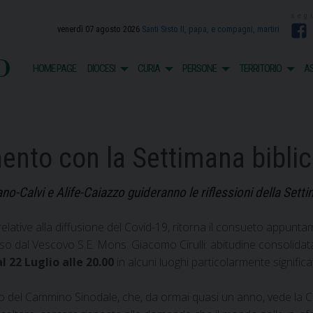
venerdì 07 agosto 2026
Santi Sisto II, papa, e compagni, martiri
F
o
HOME PAGE
DIOCESI
CURIA
PERSONE
TERRITORIO
AS
ento con la Settimana bibli
ano-Calvi e Alife-Caiazzo guideranno le riflessioni della Setti
 relative alla diffusione del Covid-19, ritorna il consueto appun
o dal Vescovo S.E. Mons. Giacomo Cirulli: abitudine consolidata
al 22 Luglio
alle 20.00
in alcuni luoghi particolarmente significati
o del Cammino Sinodale, che, da ormai quasi un anno, vede la Ch