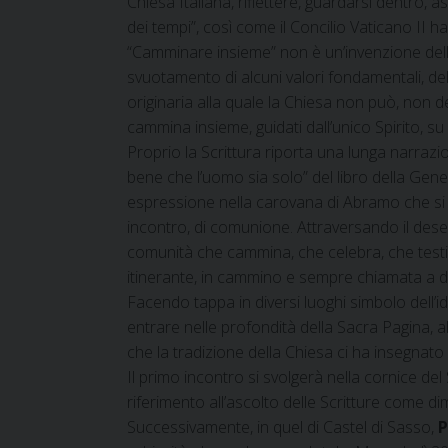
Chiesa Italiana, riflettere, guardarsi dentro,
dei tempi”, così come il Concilio Vaticano II h
“Camminare insieme” non è un’invenzione della
svuotamento di alcuni valori fondamentali, de
originaria alla quale la Chiesa non può, non d
cammina insieme, guidati dall’unico Spirito, su
Proprio la Scrittura riporta una lunga narrazio
bene che l’uomo sia solo” del libro della Genes
espressione nella carovana di Abramo che si mu
incontro, di comunione. Attraversando il deser
comunità che cammina, che celebra, che testim
itinerante, in cammino e sempre chiamata a disc
Facendo tappa in diversi luoghi simbolo dell’id
entrare nelle profondità della Sacra Pagina, al
che la tradizione della Chiesa ci ha insegna
Il primo incontro si svolgerà nella cornice d
riferimento all’ascolto delle Scritture come 
Successivamente, in quel di Castel di Sasso,
P