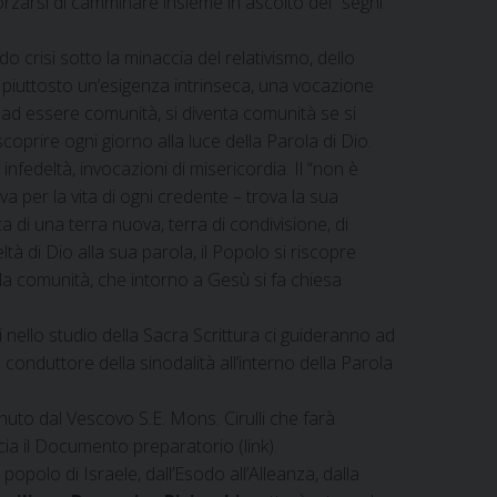
forzarsi di camminare insieme in ascolto dei “segni
crisi sotto la minaccia del relativismo, dello
è piuttosto un’esigenza intrinseca, una vocazione
e ad essere comunità, si diventa comunità se si
coprire ogni giorno alla luce della Parola di Dio.
nfedeltà, invocazioni di misericordia. Il “non è
a per la vita di ogni credente – trova la sua
 di una terra nuova, terra di condivisione, di
à di Dio alla sua parola, il Popolo si riscopre
la comunità, che intorno a Gesù si fa chiesa
i nello studio della Sacra Scrittura ci guideranno ad
 conduttore della sinodalità all’interno della Parola
nuto dal Vescovo S.E. Mons. Cirulli che farà
ia il Documento preparatorio (link).
popolo di Israele, dall’Esodo all’Alleanza, dalla