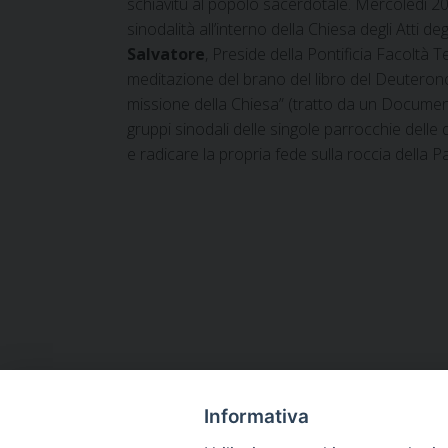
schiavitù al popolo sacerdotale. Mercoledì 20
sinodalità all’interno della Chiesa degli Atti
Salvatore
, Preside della Pontificia Facoltà 
meditazione del brano del libro del Deuterono
missione della Chiesa” (tratto da un Document
gruppi sinodali delle singole parrocchie delle d
e radicare la propria fede sulla roccia della Pa
Informativa