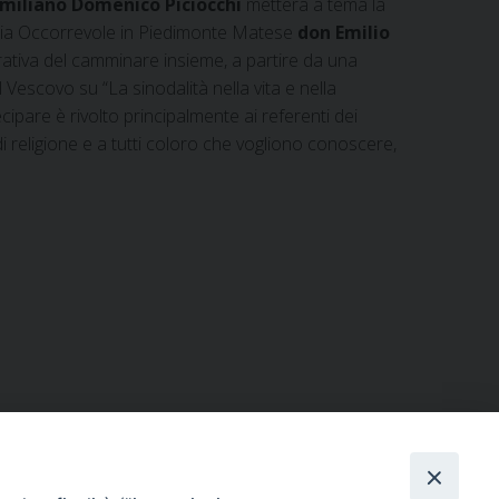
miliano Domenico Piciocchi
metterà a tema la
 Maria Occorrevole in Piedimonte Matese
don Emilio
brativa del camminare insieme, a partire da una
escovo su “La sinodalità nella vita e nella
pare è rivolto principalmente ai referenti dei
 di religione e a tutti coloro che vogliono conoscere,