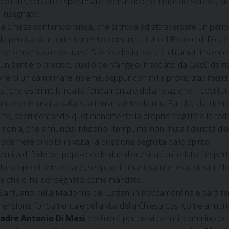
 ascoltare, cercare risposte alle domande che il mondo solleva, s
a insegnato.
 Chiesa contemporanea, che si trova ad attraversare un periodo 
lla perdita di un orientamento comune a tutto il Popolo di Dio; 
eve e non vuole sottrarsi. Si è “ecclesia” se si è chiamati insiem
 un sentiero preciso, quello del Vangelo, tracciato da Gesù da ris
ne di un camminare insieme, seppur con mille prove, tradimenti, i
i, che esprime la realtà fondamentale della relazione – costitutiv
ove, in uscita dalla sua terra, spinto da una Parola, alla ricerca
to, sperimentando quotidianamente la propria fragilità e la fedelt
onia, che annuncia. Mutano i tempi, ma non muta l’identità del
ernere di volta in volta, la direzione segnata dallo spirito.
entità di fede del popolo delle due diocesi, alcuni relatori espert
lo scopo di rintracciare, seppure in maniera non esaustiva, il filo
to e che ci ha consegnato come mandato.
el Santuario della Madonna dei Lattani in Roccamonfina e sarà te
dimensione fondamentale della vita della Chiesa così come annunc
adre Antonio Di Masi
declinerà per brevi cenni il cammino del 