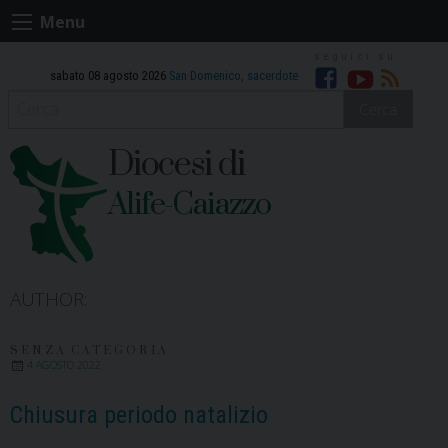
Skip
Menu
to
content
sabato 08 agosto 2026
San Domenico, sacerdote
Facebook
Youtube
RSS
Cerca
Diocesi di
Alife-Caiazzo
AUTHOR:
SENZA CATEGORIA
4 AGOSTO 2022
Chiusura periodo natalizio