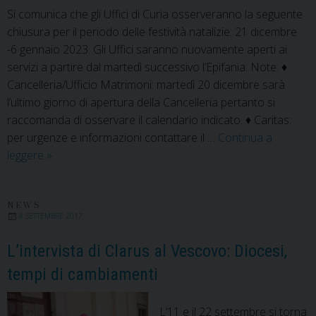
Si comunica che gli Uffici di Curia osserveranno la seguente
chiusura per il periodo delle festività natalizie: 21 dicembre
-6 gennaio 2023. Gli Uffici saranno nuovamente aperti ai
servizi a partire dal martedì successivo l’Epifania. Note: ♦
Cancelleria/Ufficio Matrimoni: martedì 20 dicembre sarà
l’ultimo giorno di apertura della Cancelleria pertanto si
raccomanda di osservare il calendario indicato. ♦ Caritas:
per urgenze e informazioni contattare il …
Continua a
Chiusura
leggere
»
periodo
natalizio
NEWS
8 SETTEMBRE 2017
L’intervista di Clarus al Vescovo: Diocesi,
tempi di cambiamenti
L’11 e il 22 settembre si torna