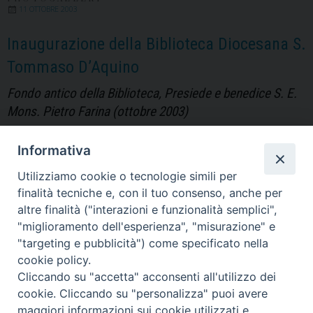
“musica”.
11 OTTOBRE 2003
Il
Comunicato
Inaugurazione della Biblioteca Diocesana S.
sul
Tommaso D’Aquino
repertorio
durante
Fondo antico della Biblioteca, Presiede e benedice S. E.
le
Mons. Pietro Farina (ottobre 2003)
celebrazioni
Informativa
Utilizziamo cookie o tecnologie simili per
finalità tecniche e, con il tuo consenso, anche per
altre finalità ("interazioni e funzionalità semplici",
"miglioramento dell'esperienza", "misurazione" e
"targeting e pubblicità") come specificato nella
cookie policy.
P
Cliccando su "accetta" acconsenti all'utilizzo dei
o
cookie. Cliccando su "personalizza" puoi avere
s
maggiori informazioni sui cookie utilizzati e
Diocesi di Alife-Caiazzo