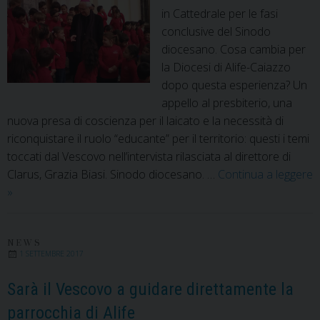
in Cattedrale per le fasi
conclusive del Sinodo
diocesano. Cosa cambia per
la Diocesi di Alife-Caiazzo
dopo questa esperienza? Un
appello al presbiterio, una
nuova presa di coscienza per il laicato e la necessità di
riconquistare il ruolo “educante” per il territorio: questi i temi
toccati dal Vescovo nell’intervista rilasciata al direttore di
Clarus, Grazia Biasi. Sinodo diocesano. …
Continua a leggere
L’intervista
»
di
Clarus
al
NEWS
1 SETTEMBRE 2017
Vescovo:
Diocesi,
Sarà il Vescovo a guidare direttamente la
tempi
parrocchia di Alife
di