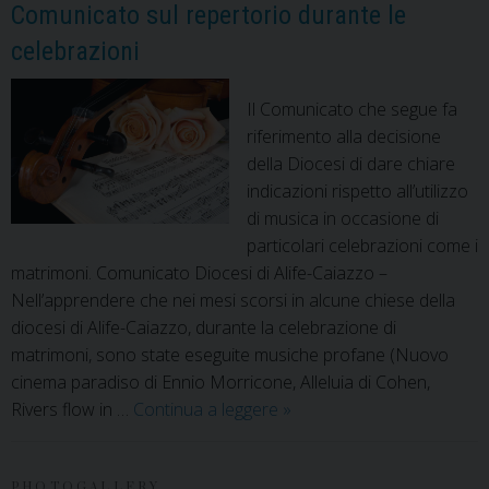
Comunicato sul repertorio durante le
parrocchia
celebrazioni
di
Alife
Il Comunicato che segue fa
riferimento alla decisione
della Diocesi di dare chiare
indicazioni rispetto all’utilizzo
di musica in occasione di
particolari celebrazioni come i
matrimoni. Comunicato Diocesi di Alife-Caiazzo –
Nell’apprendere che nei mesi scorsi in alcune chiese della
diocesi di Alife-Caiazzo, durante la celebrazione di
matrimoni, sono state eseguite musiche profane (Nuovo
cinema paradiso di Ennio Morricone, Alleluia di Cohen,
Matrimoni.
Rivers flow in …
Continua a leggere
»
Si
cambia
PHOTOGALLERY