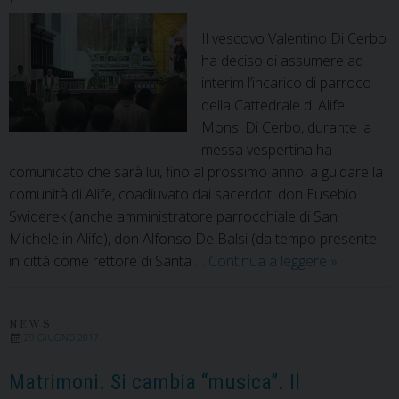
cambiamenti
Il vescovo Valentino Di Cerbo
ha deciso di assumere ad
interim l’incarico di parroco
della Cattedrale di Alife.
Mons. Di Cerbo, durante la
messa vespertina ha
comunicato che sarà lui, fino al prossimo anno, a guidare la
comunità di Alife, coadiuvato dai sacerdoti don Eusebio
Swiderek (anche amministratore parrocchiale di San
Michele in Alife), don Alfonso De Balsi (da tempo presente
Sarà
in città come rettore di Santa …
Continua a leggere
»
il
Vescovo
a
NEWS
29 GIUGNO 2017
guidare
direttamen
Matrimoni. Si cambia “musica”. Il
la