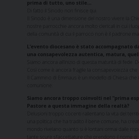
prima di tutto, uno stile…
Di fatto il Sinodo non finisce qui.
Il Sinodo è una dimensione del nostro vivere la Chi
nostre parrocchie ancora molto clericali in cui i luo
della comunità di cui il parroco non è il padrone ma
L’evento diocesano è stato accompagnato dall
una consapevolezza autentica, matura, quella
Siamo ancora all’inizio di questa maturità di fede
Così come è ancora fragile la consapevolezza che l’
Il Cammino di Emmaus è un modello di Chiesa che il S
comunione.
Siamo ancora troppo coinvolti nel “prima espe
Pastore a questa immagine della realtà?
Delusioni troppo cocenti rallentano la vita del te
una politica che ha tradito il bene comune, ha creato 
mondo rivelano quanto si è lontani ormai dalle risp
tante scure sfaccettature che prendono il nome di p