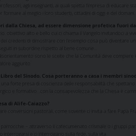
 professori, agli insegnanti, ai quali spetta l’impresa di educare 
formare al meglio i loro studenti, cittadini di oggi e del domani.
ori dalla Chiesa, ad essere dimensione profetica fuori da
o: obiettivo alto e bello cui ci chiama il Vangelo invitandoci a vi
dei credenti di dimostrare con l’esempio cosa può diventare una s
rseguiti in subordine rispetto al bene comune…
l disorientamento sono le scelte che la Comunità deve compiere e
valore aggiunto.
 Libro del Sinodo. Cosa porteranno a casa i membri sinod
una forte presa di coscienza delle responsabilità che spettano a
 liturgico e formativo…con la consapevolezza che la Chiesa è cam
sa di Alife-Caiazzo?
re conversioni pastorali, come sovente ci invita a fare Papa Fran
e parrocchie – attraverso il catecumenato crismale o i gruppi pa
interrogarsi e ci interrogano sulla fede, sulla vita.