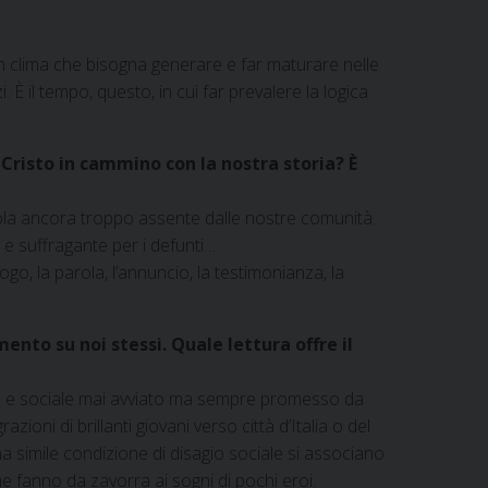
un clima che bisogna generare e far maturare nelle
 È il tempo, questo, in cui far prevalere la logica
Cristo in cammino con la nostra storia? È
rola ancora troppo assente dalle nostre comunità.
 e suffragante per i defunti…
o, la parola, l’annuncio, la testimonianza, la
nto su noi stessi. Quale lettura offre il
mico e sociale mai avviato ma sempre promesso da
oni di brillanti giovani verso città d’Italia o del
a simile condizione di disagio sociale si associano
e fanno da zavorra ai sogni di pochi eroi.