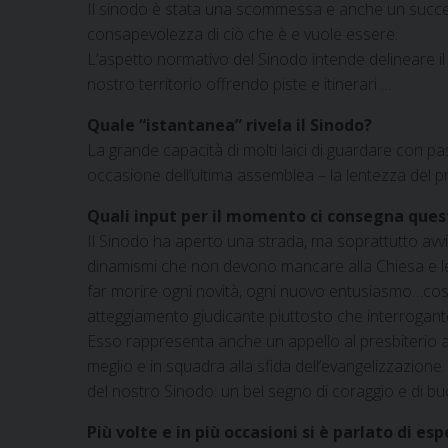
Il sinodo è stata una scommessa e anche un succe
consapevolezza di ciò che è e vuole essere.
L’aspetto normativo del Sinodo intende delineare il
nostro territorio offrendo piste e itinerari …
Quale “istantanea” rivela il Sinodo?
La grande capacità di molti laici di guardare con p
occasione dell’ultima assemblea – la lentezza del pr
Quali input per il momento ci consegna ques
Il Sinodo ha aperto una strada, ma soprattutto av
dinamismi che non devono mancare alla Chiesa e le 
far morire ogni novità, ogni nuovo entusiasmo…così 
atteggiamento giudicante piuttosto che interrogant
Esso rappresenta anche un appello al presbiterio ad 
meglio e in squadra alla sfida dell’evangelizzazione.
del nostro Sinodo: un bel segno di coraggio e di b
Più volte e in più occasioni si è parlato di e