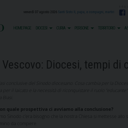
venerdì 07 agosto 2026
Santi Sisto II, papa, e compagni, martiri
F
o
HOME PAGE
DIOCESI
CURIA
PERSONE
TERRITORIO
AS
al Vescovo: Diocesi, tempi d
e fasi conclusive del Sinodo diocesano. Cosa cambia per la Dioc
per il laicato e la necessità di riconquistare il ruolo “educante” 
a Biasi.
con quale prospettiva ci avviamo alla conclusione?
ltimo Sinodo c’era bisogno che la nostra Chiesa si mettesse allo
ammino da compiere.