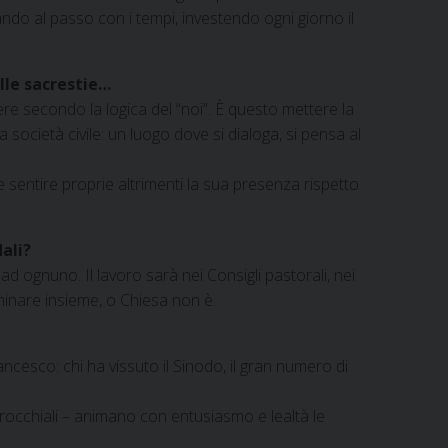
stando al passo con i tempi, investendo ogni giorno il
lle sacrestie…
vere secondo la logica del “noi”. È questo mettere la
ocietà civile: un luogo dove si dialoga, si pensa al
 sentire proprie altrimenti la sua presenza rispetto
ali?
d ognuno. Il lavoro sarà nei Consigli pastorali, nei
minare insieme, o Chiesa non è.
cesco: chi ha vissuto il Sinodo, il gran numero di
rrocchiali – animano con entusiasmo e lealtà le