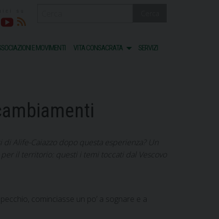
Cerca
acebook
Youtube
RSS
SOCIAZIONI E MOVIMENTI
VITA CONSACRATA
SERVIZI
i cambiamenti
esi di Alife-Caiazzo dopo questa esperienza? Un
per il territorio: questi i temi toccati dal Vescovo
 specchio, cominciasse un po’ a sognare e a