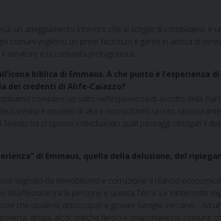
esa, un atteggiamento interiore che si sceglie di condividere, è 
ghi comuni vogliono un prete factotum e gente in attesa di servizi.
 il servitore e la comunità protagonista.
’icona biblica di Emmaus. A che punto è l’esperienza di 
 dei credenti di Alife-Caiazzo?
. Dobbiamo compiere un salto nell’esperienza di ascolto della Pa
eucarestia è modello di vita e non soltanto un rito rassicurante
inodo ha proposto individuando quali passaggi obbligati il dialog
rienza” di Emmaus, quella della delusione, del ripiegame
rritorio segnato da immobilismo e corruzione: il rilancio econo
disaffezione tra le persone e questa Terra. Le ininterrotte migrazi
oste che studenti, disoccupati e giovani famiglie cercano… Ad un
overtà, droga, alcol, critiche feroci e chiacchiericcio comune ch