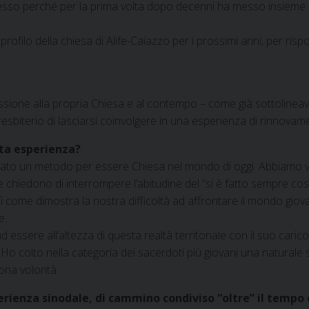
sso perché per la prima volta dopo decenni ha messo insieme 
 profilo della chiesa di Alife-Caiazzo per i prossimi anni, per r
assione alla propria Chiesa e al contempo – come già sottolineava
esbiterio di lasciarsi coinvolgere in una esperienza di rinnovam
ta esperienza?
viato un metodo per essere Chiesa nel mondo di oggi. Abbiamo v
chiedono di interrompere l’abitudine del “si è fatto sempre così
come dimostra la nostra difficoltà ad affrontare il mondo giova
e.
essere all’altezza di questa realtà territoriale con il suo cari
 Ho colto nella categoria dei sacerdoti più giovani una naturale se
uona volontà.
sperienza sinodale, di cammino condiviso “oltre” il tempo 