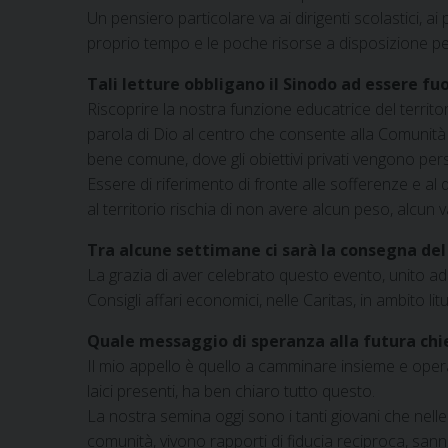
Un pensiero particolare va ai dirigenti scolastici, ai
proprio tempo e le poche risorse a disposizione per 
Tali letture obbligano il Sinodo ad essere fu
Riscoprire la nostra funzione educatrice del territori
parola di Dio al centro che consente alla Comunità 
bene comune, dove gli obiettivi privati vengono pe
Essere di riferimento di fronte alle sofferenze e a
al territorio rischia di non avere alcun peso, alcun 
Tra alcune settimane ci sarà la consegna del
La grazia di aver celebrato questo evento, unito ad 
Consigli affari economici, nelle Caritas, in ambito
Quale messaggio di speranza alla futura chie
Il mio appello è quello a camminare insieme e opera
laici presenti, ha ben chiaro tutto questo.
La nostra semina oggi sono i tanti giovani che nell
comunità, vivono rapporti di fiducia reciproca, sanno 