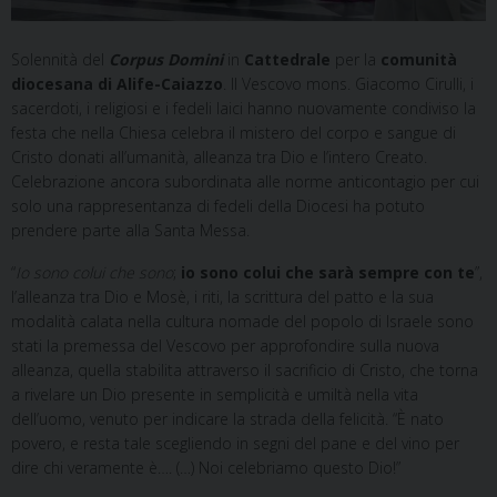
Solennità del
Corpus Domini
in
Cattedrale
per la
comunità
diocesana di Alife-Caiazzo
. Il Vescovo mons. Giacomo Cirulli, i
sacerdoti, i religiosi e i fedeli laici hanno nuovamente condiviso la
festa che nella Chiesa celebra il mistero del corpo e sangue di
Cristo donati all’umanità, alleanza tra Dio e l’intero Creato.
Celebrazione ancora subordinata alle norme anticontagio per cui
solo una rappresentanza di fedeli della Diocesi ha potuto
prendere parte alla Santa Messa.
“
Io sono colui che sono
;
io sono colui che sarà sempre con te
”,
l’alleanza tra Dio e Mosè, i riti, la scrittura del patto e la sua
modalità calata nella cultura nomade del popolo di Israele sono
stati la premessa del Vescovo per approfondire sulla nuova
alleanza, quella stabilita attraverso il sacrificio di Cristo, che torna
a rivelare un Dio presente in semplicità e umiltà nella vita
dell’uomo, venuto per indicare la strada della felicità. “È nato
povero, e resta tale scegliendo in segni del pane e del vino per
dire chi veramente è…. (…) Noi celebriamo questo Dio!”