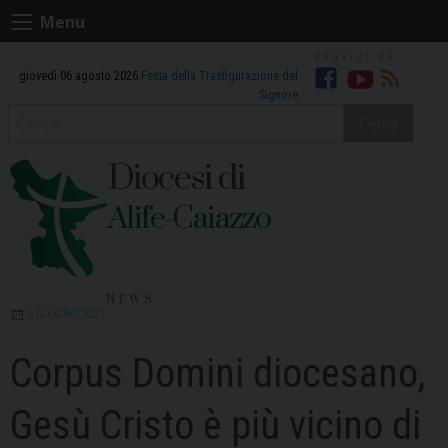
Skip
Menu
to
content
giovedì 06 agosto 2026
Festa della Trasfigurazione del
Facebook
Youtube
RSS
Signore
Cerca
Diocesi di
Alife-Caiazzo
NEWS
5 GIUGNO 2021
Corpus Domini diocesano,
Gesù Cristo è più vicino di