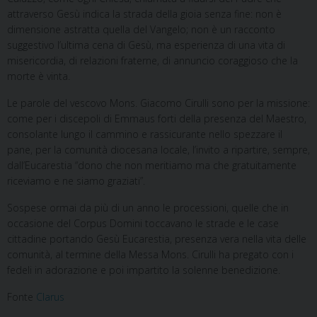
attraverso Gesù indica la strada della gioia senza fine: non è
dimensione astratta quella del Vangelo; non è un racconto
suggestivo l’ultima cena di Gesù, ma esperienza di una vita di
misericordia, di relazioni fraterne, di annuncio coraggioso che la
morte è vinta.
Le parole del vescovo Mons. Giacomo Cirulli sono per la missione:
come per i discepoli di Emmaus forti della presenza del Maestro,
consolante lungo il cammino e rassicurante nello spezzare il
pane, per la comunità diocesana locale, l’invito a ripartire, sempre,
dall’Eucarestia “dono che non meritiamo ma che gratuitamente
riceviamo e ne siamo graziati”.
Sospese ormai da più di un anno le processioni, quelle che in
occasione del Corpus Domini toccavano le strade e le case
cittadine portando Gesù Eucarestia, presenza vera nella vita delle
comunità, al termine della Messa Mons. Cirulli ha pregato con i
fedeli in adorazione e poi impartito la solenne benedizione.
Fonte
Clarus