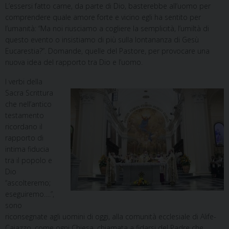
L’essersi fatto carne, da parte di Dio, basterebbe all’uomo per
comprendere quale amore forte e vicino egli ha sentito per
l’umanità: “Ma noi riusciamo a cogliere la semplicità, l’umiltà di
questo evento o insistiamo di più sulla lontananza di Gesù
Eucarestia?”. Domande, quelle del Pastore, per provocare una
nuova idea del rapporto tra Dio e l’uomo.
I verbi della
Sacra Scrittura
che nell’antico
testamento
ricordano il
rapporto di
intima fiducia
tra il popolo e
Dio
“ascolteremo;
eseguiremo….”,
sono
riconsegnate agli uomini di oggi, alla comunità ecclesiale di Alife-
Caiazzo, come ogni Chiesa, chiamata a fidarsi del Padre che