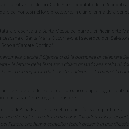
orità militari locali; l’on. Carlo Sarro deputato della Repubblic
 dei piedimontesi nel loro protettore. In ultimo, prima della ben
tata la presenza alla Santa Messa dei parroci di Piedimonte Ma
ncescana di Santa Maria Occorrevole; i sacerdoti don Salvatore
la Schola “Cantate Domino”.
 nell’omelia, perché il Signore ci dà la possibilità di celebrare 
vita – le letture della festa sono chiaro rimando alla scelta di d
er la gioia non inquinata dalle nostre cattiverie… La meta è la com
uno, vescovi e fedeli secondo il proprio compito “ognuno al suo 
oce che salva…” ha spiegato il Pastore.
 l’enciclica di Papa Francesco scelta come riflessione per l’intero
a croce dietro Gesù e offri la vita come l’ha offerta lui tu sei port
 del Pastore che hanno coinvolto i fedeli presenti in una rifless