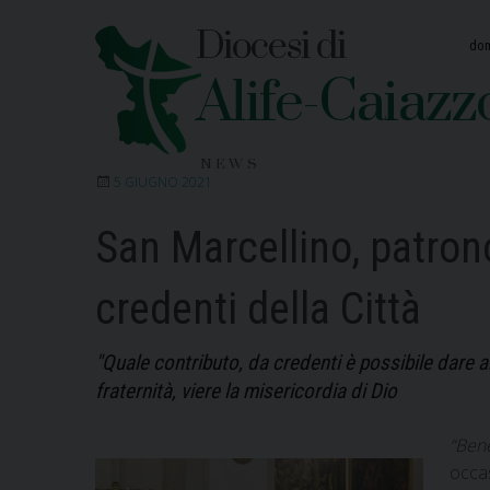
Skip
Diocesi di
to
dom
content
Alife-Caiazz
NEWS
5 GIUGNO 2021
San Marcellino, patron
credenti della Città
"Quale contributo, da credenti è possibile dare 
fraternità, viere la misericordia di Dio
“Bene
occas