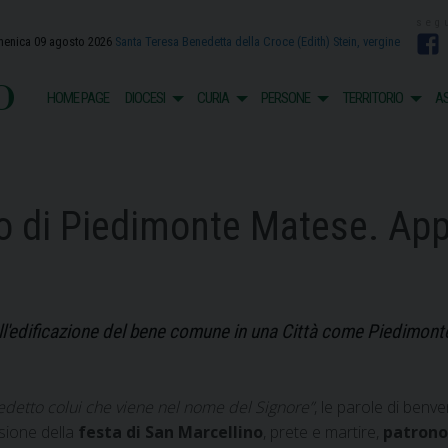
enica 09 agosto 2026
Santa Teresa Benedetta della Croce (Edith) Stein, vergine
F
o
HOME PAGE
DIOCESI
CURIA
PERSONE
TERRITORIO
AS
o di Piedimonte Matese. App
all'edificazione del bene comune in una Città come Piedimont
detto colui che viene nel nome del Signore”
, le parole di benve
ione della
festa di San Marcellino
, prete e martire,
patrono