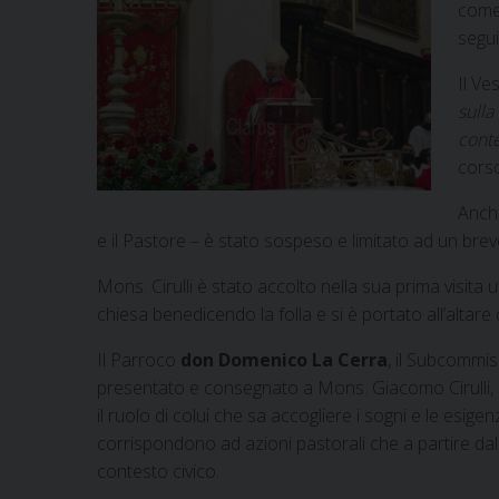
come 
segui
Il Ve
sulla
conte
corso
Anche
e il Pastore – è stato sospeso e limitato ad un breve
Mons. Cirulli è stato accolto nella sua prima visita
chiesa benedicendo la folla e si è portato all’alt
Il Parroco
don Domenico La Cerra
, il Subcommis
presentato e consegnato a Mons. Giacomo Cirulli, ogn
il ruolo di colui che sa accogliere i sogni e le esi
corrispondono ad azioni pastorali che a partire dal 
contesto civico.