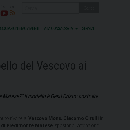
Cerca
acebook
Youtube
RSS
SOCIAZIONI E MOVIMENTI
VITA CONSACRATA
SERVIZI
ello del Vescovo ai
e Matese?" Il modello è Gesù Cristo: costruire
nuto rivolte al
Vescovo Mons. Giacomo Cirulli
in
 di Piedimonte Matese
, spostano l’attenzione –