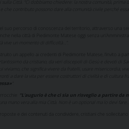
 sulla Città.
“Ci dobbiamo chiedere: la nostra comunità, prima di
e che contributo possono dare alla comunità civile perché essa
el suo percorso di conoscenza del territorio, attraverso una ser
à, anche nella città di Piedimonte Matese oggi senza un’Amminist
tà vive un momento di difficoltà…”.
uito un appello ai credenti di Piedimonte Matese, l’invito a par
antissimo da cristiano, da veri discepoli di Gesù e devoti di Sa
 viviamo, che significa vivere da fratelli, usare misericordia, vive
ti a dare la vita per essere costruttori di civiltà e di cultura fr
ressa»
“
.
arrocchie:
“L’augurio è che ci sia un risveglio a partire da n
una mano vera alla mia Città. Non è un optional ma lo devi fare…
le proposte e dei contenuti da condividere, cristiani che sollecita