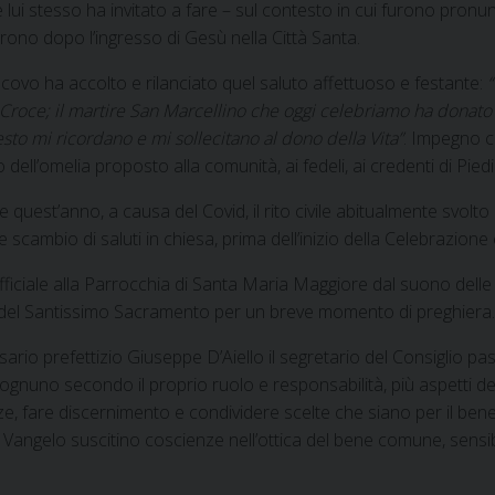
lui stesso ha invitato a fare – sul contesto in cui furono pronun
rono dopo l’ingresso di Gesù nella Città Santa.
scovo ha accolto e rilanciato quel saluto affettuoso e festante:
“
 Croce; il martire San Marcellino che oggi celebriamo ha donato 
sto mi ricordano e mi sollecitano al dono della Vita”
. Impegno c
 dell’omelia proposto alla comunità, ai fedeli, ai credenti di Pi
 quest’anno, a causa del Covid, il rito civile abitualmente svolto
 scambio di saluti in chiesa, prima dell’inizio della Celebrazione 
 ufficiale alla Parrocchia di Santa Maria Maggiore dal suono del
are del Santissimo Sacramento per un breve momento di preghiera.
sario prefettizio Giuseppe D’Aiello il segretario del Consiglio 
uno secondo il proprio ruolo e responsabilità, più aspetti della
genze, fare discernimento e condividere scelte che siano per il b
Vangelo suscitino coscienze nell’ottica del bene comune, sensibi