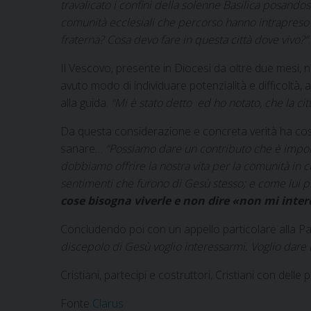
travalicato i confini della solenne Basilica posandosi
comunità ecclesiali che percorso hanno intrapreso 
fraterna? Cosa devo fare in questa città dove vivo?”
.
Il Vescovo, presente in Diocesi da oltre due mesi, n
avuto modo di individuare potenzialità e difficolt
alla guida.
“Mi è stato detto ed ho notato, che la cit
Da questa considerazione e concreta verità ha costr
sanare…
“Possiamo dare un contributo che è import
dobbiamo offrire la nostra vita per la comunità in cui
sentimenti che furono di Gesù stesso; e come lui pron
cose bisogna viverle e non dire «non mi inte
Concludendo poi con un appello particolare alla P
discepolo di Gesù voglio interessarmi. Voglio dare 
Cristiani, partecipi e costruttori, Cristiani con del
Fonte
Clarus