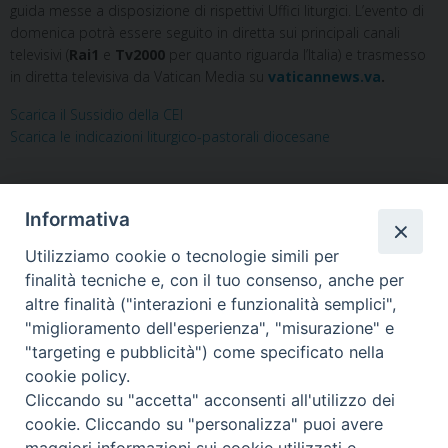
guida messe a disposizione di rispettivi Uffici liturgici. L’evento di
domenica potrà essere seguito in diretta sui principali canali
televisivi (
Rai1
e
Tv2000
per quanto riguarda l’Italia) e trasmesso
in diretta televisiva da Vatican Media su
vaticannews.va
.
Scarica il Sussidio della CEI
Scarica le indicazioni liturgico-pastorali diocesane
Informativa
Utilizziamo cookie o tecnologie simili per
«
Caritas. La festa con i fratelli
Tribunale interdiocesano,
finalità tecniche e, con il tuo consenso, anche per
ucraini ospitati presso la Casa
l’inaugurazione del VII anno.
altre finalità ("interazioni e funzionalità semplici",
“San Giuseppe Moscati” di
La mano tesa di Papa
"miglioramento dell'esperienza", "misurazione" e
Pignataro
Francesco verso le coppie
»
"targeting e pubblicità") come specificato nella
cookie policy.
Cliccando su "accetta" acconsenti all'utilizzo dei
cookie. Cliccando su "personalizza" puoi avere