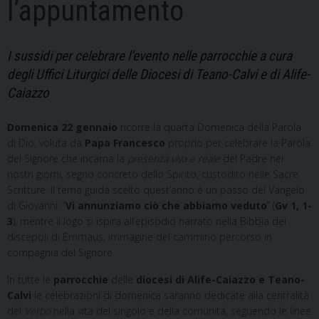
l’appuntamento
I sussidi per celebrare l’evento nelle parrocchie a cura
degli Uffici Liturgici delle Diocesi di Teano-Calvi e di Alife-
Caiazzo
Domenica 22 gennaio
ricorre la quarta Domenica della Parola
di Dio, voluta da
Papa Francesco
proprio per celebrare la Parola
del Signore che incarna la
presenza viva e reale
del Padre nei
nostri giorni, segno concreto dello Spirito, custodito nelle Sacre
Scritture. Il tema guida scelto quest’anno è un passo del Vangelo
di Giovanni: “
Vi annunziamo ciò che abbiamo veduto
” (
Gv 1, 1-
3
), mentre il logo si ispira all’episodio narrato nella Bibbia dei
discepoli di Emmaus, immagine del cammino percorso in
compagnia del Signore.
In tutte le
parrocchie
delle
diocesi di Alife-Caiazzo e Teano-
Calvi
le celebrazioni di domenica saranno dedicate alla centralità
del
Verbo
nella vita del singolo e della comunità, seguendo le linee