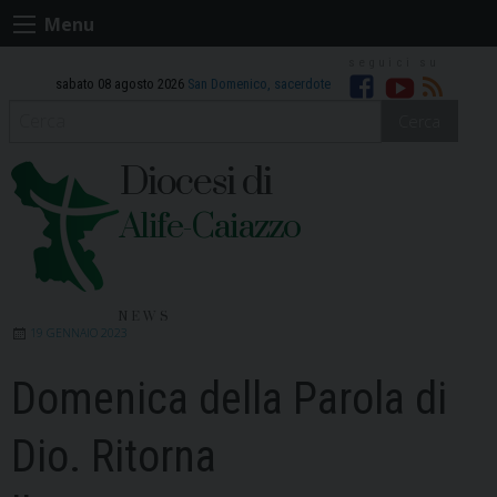
Skip
Menu
to
content
sabato 08 agosto 2026
San Domenico, sacerdote
Facebook
Youtube
RSS
Cerca
Diocesi di
Alife-Caiazzo
NEWS
19 GENNAIO 2023
Domenica della Parola di
Dio. Ritorna