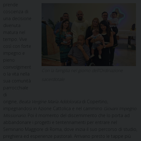
prende
coscienza di
una decisione
divenuta
matura nel
tempo. Vive
così con forte
impegno e
pieno
coinvolgiment
Con la famgilia nel giorno dell’Ordinazione
o la vita nella
sacerdotale
sua comunità
parrocchiale
di
origine,
Beata Vergine Maria Addolorata
di Copertino,
impegnandosi in Azione Cattolica e nel cammino
Giovani Impegno
Missionario
. Poi il momento del discernimento che lo porta ad
abbandonare i progetti e tentennamenti per entrare nel
Seminario Maggiore di Roma, dove inizia il suo percorso di studio,
preghiera ed esperienze pastorali. Arrivano presto le tappe più