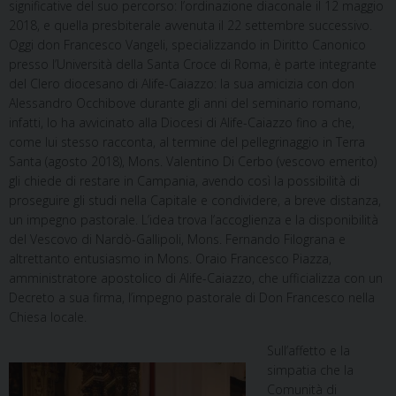
significative del suo percorso: l’ordinazione diaconale il 12 maggio
2018, e quella presbiterale avvenuta il 22 settembre successivo.
Oggi don Francesco Vangeli, specializzando in Diritto Canonico
presso l’Università della Santa Croce di Roma, è parte integrante
del Clero diocesano di Alife-Caiazzo: la sua amicizia con don
Alessandro Occhibove durante gli anni del seminario romano,
infatti, lo ha avvicinato alla Diocesi di Alife-Caiazzo fino a che,
come lui stesso racconta, al termine del pellegrinaggio in Terra
Santa (agosto 2018), Mons. Valentino Di Cerbo (vescovo emerito)
gli chiede di restare in Campania, avendo così la possibilità di
proseguire gli studi nella Capitale e condividere, a breve distanza,
un impegno pastorale. L’idea trova l’accoglienza e la disponibilità
del Vescovo di Nardò-Gallipoli, Mons. Fernando Filograna e
altrettanto entusiasmo in Mons. Oraio Francesco Piazza,
amministratore apostolico di Alife-Caiazzo, che ufficializza con un
Decreto a sua firma, l’impegno pastorale di Don Francesco nella
Chiesa locale.
S
ull’affetto e la
simpatia che la
Comunità di