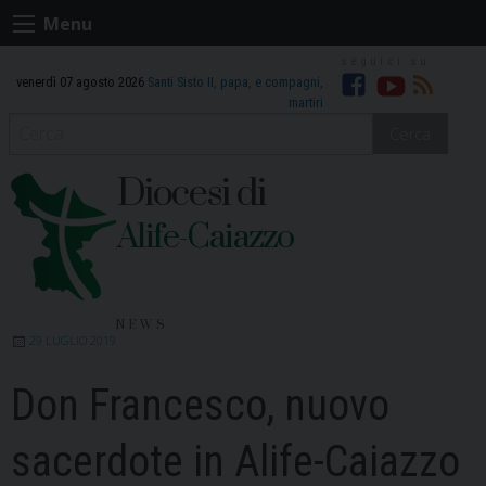
Skip
Menu
to
content
venerdì 07 agosto 2026
Santi Sisto II, papa, e compagni,
Facebook
Youtube
RSS
martiri
Cerca
Diocesi di
Alife-Caiazzo
NEWS
29 LUGLIO 2019
Don Francesco, nuovo
sacerdote in Alife-Caiazzo