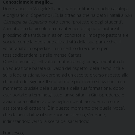
Conosciamolo meglio…
Don Francesco Vangeli 34 anni, padre militare e madre casalinga,
è originario di Copertino (LE), la cittadina che ha dato i natali a
San
Giuseppe da Copertino
, noto come “protettore degli studenti”.
Animato sin da piccolo da un autentico bisogno di aiutare il
prossimo che traduce in azioni concrete di impegno pastorale e
sociale come la dedizione alle attività della sua parrocchia, il
volontariato in ospedale, in un centro di recupero per
tossicodipendenti e nelle mense Caritas.
Questa umanità, coltivata e maturata negli anni, alimentata da
un’educazione basata sui valori del rispetto, della semplicità e
sulla fede cristiana, lo aprono ad un ascolto diverso rispetto alla
chiamata del Signore. Il suo primo e più incerto sì avviene in un
momento cruciale della sua vita e della sua formazione, dopo
aver portato a termine gli studi universitari in Giurisprudenza e
avviato una collaborazione negli ambienti accademici come
assistente di cattedra. È in questo momento che quella “voce”,
che da anni abitava il suo cuore in silenzio, s’impone,
indirizzandolo verso la scelta del sacerdozio.
Francesco,