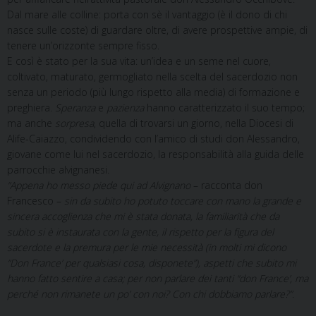
Dal mare alle colline: porta con sè il vantaggio (è il dono di chi
nasce sulle coste) di guardare oltre, di avere prospettive ampie, di
tenere un’orizzonte sempre fisso.
E così è stato per la sua vita: un’idea e un seme nel cuore,
coltivato, maturato, germogliato nella scelta del sacerdozio non
senza un periodo (più lungo rispetto alla media) di formazione e
preghiera.
Speranza
e
pazienza
hanno caratterizzato il suo tempo;
ma anche
sorpresa
, quella di trovarsi un giorno, nella Diocesi di
Alife-Caiazzo, condividendo con l’amico di studi don Alessandro,
giovane come lui nel sacerdozio, la responsabilità alla guida delle
parrocchie alvignanesi.
“Appena ho messo piede qui ad Alvignano
– racconta don
Francesco –
sin da subito ho potuto toccare con mano la grande e
sincera accoglienza che mi è stata donata, la familiarità che da
subito si è instaurata con la gente, il rispetto per la figura del
sacerdote e la premura per le mie necessità (in molti mi dicono
“Don France’ per qualsiasi cosa, disponete”), aspetti che subito mi
hanno fatto sentire a casa; per non parlare dei tanti “don France’, ma
perché non rimanete un po’ con noi? Con chi dobbiamo parlare?”.