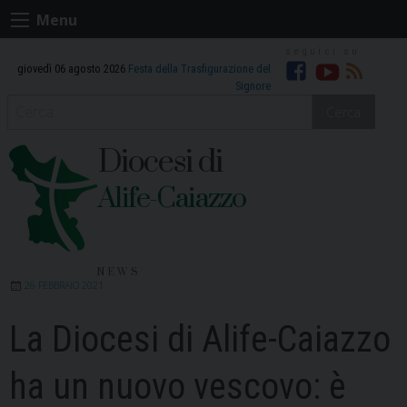
Skip
Menu
to
content
giovedì 06 agosto 2026
Festa della Trasfigurazione del
Facebook
Youtube
RSS
Signore
Cerca
Diocesi di
Alife-Caiazzo
NEWS
26 FEBBRAIO 2021
La Diocesi di Alife-Caiazzo
ha un nuovo vescovo: è