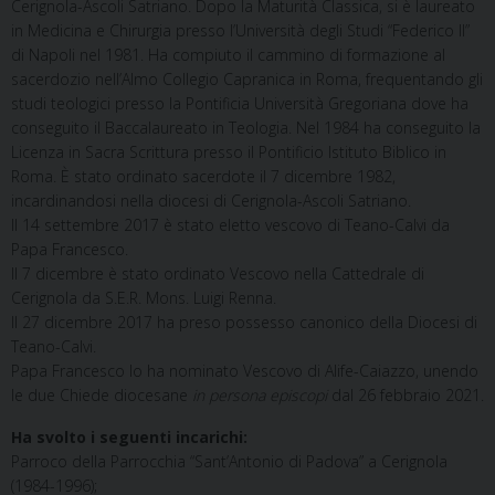
Cerignola-Ascoli Satriano. Dopo la Maturità Classica, si è laureato
in Medicina e Chirurgia presso l’Università degli Studi “Federico II”
di Napoli nel 1981. Ha compiuto il cammino di formazione al
sacerdozio nell’Almo Collegio Capranica in Roma, frequentando gli
studi teologici presso la Pontificia Università Gregoriana dove ha
conseguito il Baccalaureato in Teologia. Nel 1984 ha conseguito la
Licenza in Sacra Scrittura presso il Pontificio Istituto Biblico in
Roma. È stato ordinato sacerdote il 7 dicembre 1982,
incardinandosi nella diocesi di Cerignola-Ascoli Satriano.
Il 14 settembre 2017 è stato eletto vescovo di Teano-Calvi da
Papa Francesco.
Il 7 dicembre è stato ordinato Vescovo nella Cattedrale di
Cerignola da S.E.R. Mons. Luigi Renna.
Il 27 dicembre 2017 ha preso possesso canonico della Diocesi di
Teano-Calvi.
Papa Francesco lo ha nominato Vescovo di Alife-Caiazzo, unendo
le due Chiede diocesane
in persona episcopi
dal 26 febbraio 2021.
Ha svolto i seguenti incarichi:
Parroco della Parrocchia “Sant’Antonio di Padova” a Cerignola
(1984-1996);