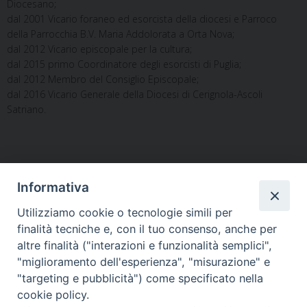
Diocesano;
dal 2001 Vicario foraneo ed esorcista della diocesi e Parroco
della Parrocchia B.V. Maria Addolorata a Orta Nova;
dal 2012 Vicario episcopale per la cultura;
dal 2015 primo Coordinatore degli esorcisti di Puglia;
dal 2012 Membro del Consiglio Episcopale;
dal 2016 Vicario Generale della Diocesi di Cerignola-Ascoli
Satriano.
diocesi di alife-caiazzo
,
diocesi di teano-calvi
Informativa
Utilizziamo cookie o tecnologie simili per
finalità tecniche e, con il tuo consenso, anche per
«
Settimana Santa, le
Il primo messaggio di Mons.
altre finalità ("interazioni e funzionalità semplici",
disposizioni per le
Cirulli, “essere costruttori di
"miglioramento dell'esperienza", "misurazione" e
Celebrazioni
una società buona”
»
"targeting e pubblicità") come specificato nella
cookie policy.