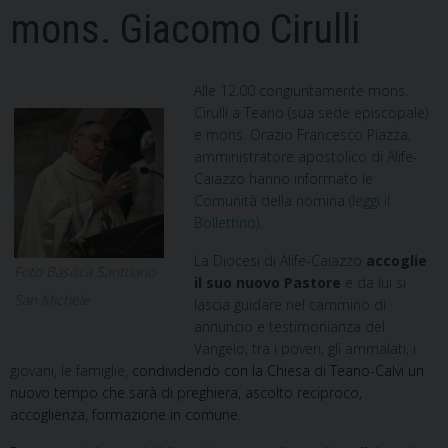
mons. Giacomo Cirulli
Alle 12.00 congiuntamente mons.
Cirulli a Teano (sua sede episcopale)
e mons. Orazio Francesco Piazza,
amministratore apostolico di Alife-
Caiazzo hanno informato le
Comunità della nomina
(leggi il
Bollettino)
.
La Diocesi di Alife-Caiazzo
accoglie
Foto Basilica Santuario
il suo nuovo Pastore
e da lui si
San Michele
lascia guidare nel cammino di
annuncio e testimonianza del
Vangelo, tra i poveri, gli ammalati, i
giovani, le famiglie,
condividendo con la Chiesa di Teano-Calvi un
nuovo tempo che sarà di preghiera, ascolto reciproco,
accoglienza, formazione in comune.