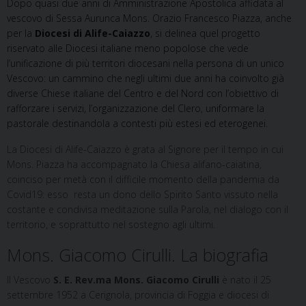
Dopo quasi due anni di Amministrazione Apostolica affidata al
vescovo di Sessa Aurunca Mons. Orazio Francesco Piazza, anche
per la
Diocesi di Alife-Caiazzo
, si delinea quel progetto
riservato alle Diocesi italiane meno popolose che vede
l’unificazione di più territori diocesani nella persona di un unico
Vescovo: un cammino che negli ultimi due anni ha coinvolto già
diverse Chiese italiane del Centro e del Nord con l’obiettivo di
rafforzare i servizi, l’organizzazione del Clero, uniformare la
pastorale destinandola a contesti più estesi ed eterogenei.
La Diocesi di Alife-Caiazzo è grata al Signore per il tempo in cui
Mons. Piazza ha accompagnato la Chiesa alifano-caiatina,
coinciso per metà con il difficile momento della pandemia da
Covid19: esso resta un dono dello Spirito Santo vissuto nella
costante e condivisa meditazione sulla Parola, nel dialogo con il
territorio, e soprattutto nel sostegno agli ultimi.
Mons. Giacomo Cirulli. La biografia
Il Vescovo
S. E. Rev.ma Mons. Giacomo Cirulli
è nato il 25
settembre 1952 a Cerignola, provincia di Foggia e diocesi di