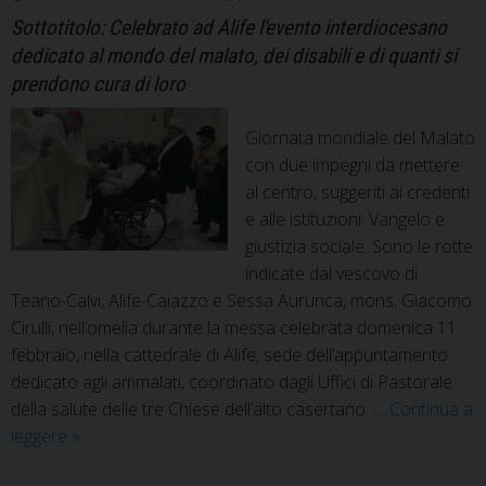
di
Sottotitolo: Celebrato ad Alife l'evento interdiocesano
Te
dedicato al mondo del malato, dei disabili e di quanti si
Cal
prendono cura di loro
di
Ali
Giornata mondiale del Malato
Ca
con due impegni da mettere
e
al centro, suggeriti ai credenti
di
e alle istituzioni: Vangelo e
Se
giustizia sociale. Sono le rotte
Au
indicate dal vescovo di
Teano-Calvi, Alife-Caiazzo e Sessa Aurunca, mons. Giacomo
Cirulli, nell’omelia durante la messa celebrata domenica 11
febbraio, nella cattedrale di Alife, sede dell’appuntamento
dedicato agli ammalati, coordinato dagli Uffici di Pastorale
della salute delle tre Chiese dell’alto casertano. …
Continua a
Giornata
leggere
»
mondiale