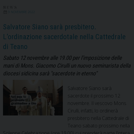
del
Cler
NEWS
9 NOVEMBRE 2022
Salvatore Siano sarà presbitero.
L’ordinazione sacerdotale nella Cattedrale
di Teano
Sabato 12 novembre alle 19.00 per l'imposizione delle
mani di Mons. Giacomo Cirulli un nuovo seminarista della
diocesi sidicina sarà "sacerdote in eterno"
Salvatore Siano sarà
sacerdote il prossimo 12
novembre. Il vescovo Mons.
Cirulli, infatti, lo ordinerà
presbitero nella Cattedrale di
Teano sabato prossimo nella
Solenne Celebrazione (ore 19.00) cui prenderà parte l’intera