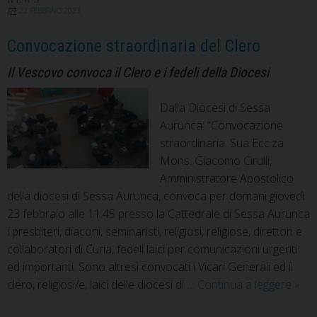
NEWS
22 FEBBRAIO 2023
Convocazione straordinaria del Clero
Il Vescovo convoca il Clero e i fedeli della Diocesi
Dalla Diocesi di Sessa
Aurunca: “Convocazione
straordinaria. Sua Ecc.za
Mons. Giacomo Cirulli,
Amministratore Apostolico
della diocesi di Sessa Aurunca, convoca per domani giovedì
23 febbraio alle 11.45 presso la Cattedrale di Sessa Aurunca
i presbiteri, diaconi, seminaristi, religiosi, religiose, direttori e
collaboratori di Curia, fedeli laici per comunicazioni urgenti
ed importanti. Sono altresì convocati i Vicari Generali ed il
Con
clero, religiosi/e, laici delle diocesi di …
Continua a leggere
»
stra