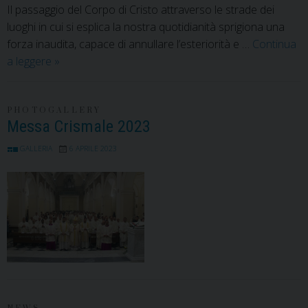
Il passaggio del Corpo di Cristo attraverso le strade dei
luoghi in cui si esplica la nostra quotidianità sprigiona una
forza inaudita, capace di annullare l’esteriorità e …
Continua
Corpus
a leggere
»
Domini:
Cristo
chiede
PHOTOGALLERY
Messa Crismale 2023
ai
credenti
GALLERIA
6 APRILE 2023
di
essere
portato
nel
mondo