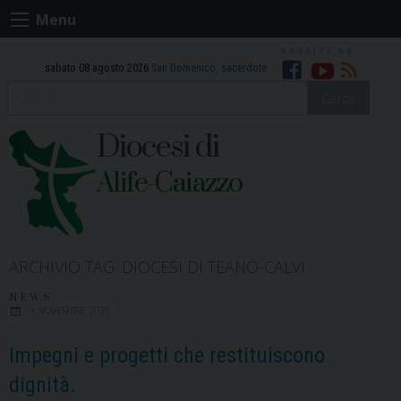
Skip
Menu
to
content
sabato 08 agosto 2026
San Domenico, sacerdote
Facebook
Youtube
RSS
Cerca
Diocesi di
Alife-Caiazzo
ARCHIVIO TAG:
DIOCESI DI TEANO-CALVI
NEWS
14 NOVEMBRE 2025
Impegni e progetti che restituiscono
dignità.