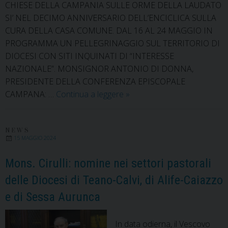
CHIESE DELLA CAMPANIA SULLE ORME DELLA LAUDATO
SI’ NEL DECIMO ANNIVERSARIO DELL’ENCICLICA SULLA
CURA DELLA CASA COMUNE. DAL 16 AL 24 MAGGIO IN
PROGRAMMA UN PELLEGRINAGGIO SUL TERRITORIO DI
DIOCESI CON SITI INQUINATI DI “INTERESSE
NAZIONALE”. MONSIGNOR ANTONIO DI DONNA,
PRESIDENTE DELLA CONFERENZA EPISCOPALE
Le
CAMPANA: …
Continua a leggere
»
Diocesi
della
Campania
NEWS
15 MAGGIO 2024
in
pellegrinaggio
Mons. Cirulli: nomine nei settori pastorali
per
delle Diocesi di Teano-Calvi, di Alife-Caiazzo
la
e di Sessa Aurunca
cura
della
Casa
In data odierna, il Vescovo