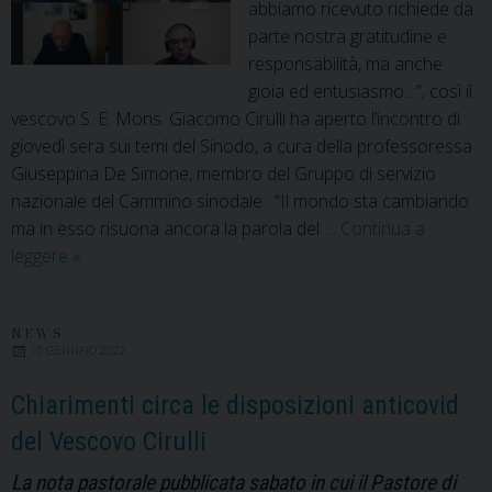
abbiamo ricevuto richiede da
parte nostra gratitudine e
responsabilità, ma anche
gioia ed entusiasmo…”, così il
vescovo S. E. Mons. Giacomo Cirulli ha aperto l’incontro di
giovedì sera sui temi del Sinodo, a cura della professoressa
Giuseppina De Simone, membro del Gruppo di servizio
nazionale del Cammino sinodale. “Il mondo sta cambiando
ma in esso risuona ancora la parola del …
Continua a
Un
leggere
»
Sinodo
per
ritrovare
NEWS
10 GENNAIO 2022
la
bellezza
Chiarimenti circa le disposizioni anticovid
di
del Vescovo Cirulli
essere
Chiesa
La nota pastorale pubblicata sabato in cui il Pastore di