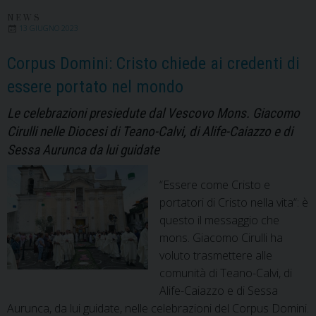
del
Malato:
NEWS
13 GIUGNO 2023
“Vangelo
e
Corpus Domini: Cristo chiede ai credenti di
giustizia
essere portato nel mondo
sociale”
l’appello
Le celebrazioni presiedute dal Vescovo Mons. Giacomo
del
Cirulli nelle Diocesi di Teano-Calvi, di Alife-Caiazzo e di
Vescovo
Sessa Aurunca da lui guidate
“Essere come Cristo e
portatori di Cristo nella vita“: è
questo il messaggio che
mons. Giacomo Cirulli ha
voluto trasmettere alle
comunità di Teano-Calvi, di
Alife-Caiazzo e di Sessa
Aurunca, da lui guidate, nelle celebrazioni del Corpus Domini.