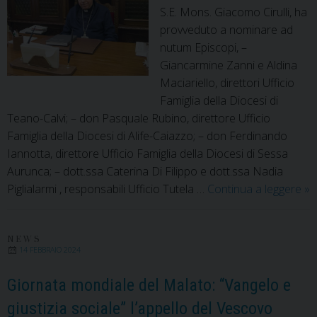
Comune
S.E. Mons. Giacomo Cirulli, ha
provveduto a nominare ad
nutum Episcopi, –
Giancarmine Zanni e Aldina
Maciariello, direttori Ufficio
Famiglia della Diocesi di
Teano-Calvi; – don Pasquale Rubino, direttore Ufficio
Famiglia della Diocesi di Alife-Caiazzo; – don Ferdinando
Iannotta, direttore Ufficio Famiglia della Diocesi di Sessa
Aurunca; – dott.ssa Caterina Di Filippo e dott.ssa Nadia
Mo
Piglialarmi , responsabili Ufficio Tutela …
Continua a leggere
»
Cir
no
ne
NEWS
14 FEBBRAIO 2024
se
pa
Giornata mondiale del Malato: “Vangelo e
de
giustizia sociale” l’appello del Vescovo
Di