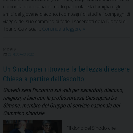
comunità diocesana: in modo particolare la famiglia e gli
amici del giovane diacono, i compagni di studi e i compagni di
viaggio del suo cammino di fede; i sacerdoti della Diocesi di
Salvatore
Teano-Calvi sua …
Continua a leggere
»
Siano
sarà
presbitero.
NEWS
22 FEBBRAIO 2022
L’ordinazione
sacerdotale
Un Sinodo per ritrovare la bellezza di essere
nella
Chiesa a partire dall’ascolto
Cattedrale
di
Giovedì sera l'incontro sul web per sacerdoti, diacono,
Teano
religiosi, e laici con la professoressa Giuseppina De
Simone, membro del Gruppo di servizio nazionale del
Cammino sinodale
“Il dono del Sinodo che