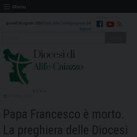
Skip
Menu
to
content
giovedì 06 agosto 2026
Festa della Trasfigurazione del
Facebook
Youtube
RSS
Signore
Cerca
Diocesi di
Alife-Caiazzo
NEWS
21 APRILE 2025
Papa Francesco è morto.
La preghiera delle Diocesi