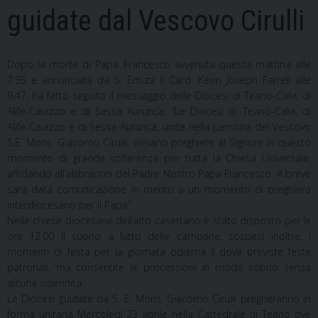
guidate dal Vescovo Cirulli
Dopo la morte di Papa Francesco avvenuta questa mattina alle
7.35 e annunciata da S. Em.za il Card. Kevin Joseph Farrell alle
9.47, ha fatto seguito il messaggio delle Diocesi di Teano-Calvi, di
Alife-Caiazzo e di Sessa Aurunca: “Le Diocesi di Teano-Calvi, di
Alife-Caiazzo e di Sessa Aurunca, unite nella persona del Vescovo
S.E. Mons. Giacomo Cirulli, elevano preghiere al Signore in questo
momento di grande sofferenza per tutta la Chiesa Universale,
affidando all’abbraccio del Padre Nostro Papa Francesco. A breve
sarà data comunicazione in merito a un momento di preghiera
interdiocesano per il Papa”.
Nelle chiese diocesane dell’alto casertano è stato disposto per le
ore 12.00 il suono a lutto delle campane; sospesi inoltre, i
momenti di festa per la giornata odierna lì dove previste feste
patronali, ma consentite le processioni in modo sobrio senza
alcuna solennità.
Le Diocesi guidate da S. E. Mons. Giacomo Cirulli pregheranno in
forma unitaria Mercoledì 23 aprile nella Cattedrale di Teano ove