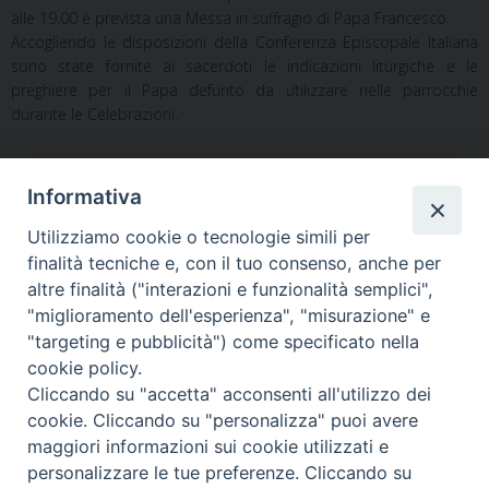
alle 19.00 è prevista una Messa in suffragio di Papa Francesco.
Accogliendo le disposizioni della Conferenza Episcopale Italiana
sono state fornite ai sacerdoti le indicazioni liturgiche e le
preghiere per il Papa defunto da utilizzare nelle parrocchie
durante le Celebrazioni.
Morte di Papa Francesco
,
Papa Francesco
Informativa
Utilizziamo cookie o tecnologie simili per
finalità tecniche e, con il tuo consenso, anche per
«
Le Diocesi della Campania
Funerali di Papa Francesco, il
altre finalità ("interazioni e funzionalità semplici",
in pellegrinaggio per la cura
Vescovo: “tracciata la strada
"miglioramento dell'esperienza", "misurazione" e
della Casa Comune
da intraprendere”
»
"targeting e pubblicità") come specificato nella
cookie policy.
Cliccando su "accetta" acconsenti all'utilizzo dei
cookie. Cliccando su "personalizza" puoi avere
maggiori informazioni sui cookie utilizzati e
Diocesi di Alife-Caiazzo
personalizzare le tue preferenze. Cliccando su
Via Angelo Scorciarini Coppola, 234