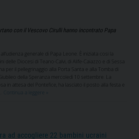
rtano con il Vescovo Cirulli hanno incontrato Papa
all’udienza generale di Papa Leone. È iniziata cosi la
ini delle Diocesi di Teano-Calvi, di Alife-Caiazzo e di Sessa
a per il pellegrinaggio alla Porta Santa e alla Tomba di
 Giubileo della Speranza mercoledì 10 settembre. La
a in attesa del Pontefice, ha lasciato il posto alla festa e
Il
 …
Continua a leggere
»
Pellegrinaggio
giubilare
a
Roma
ra ad accogliere 22 bambini ucraini