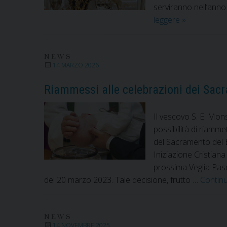
serviranno nell’anno
Messa
leggere
»
Crismale,
l’unità
della
NEWS
14 MARZO 2026
Chiesa.
La
Riammessi alle celebrazioni dei Sac
celebrazion
nella
Il vescovo S. E. Mon
cattedrale
possibilità di riamm
di
del Sacramento del B
Alife
Iniziazione Cristiana 
prossima Veglia Pas
del 20 marzo 2023. Tale decisione, frutto …
Contin
NEWS
14 NOVEMBRE 2025