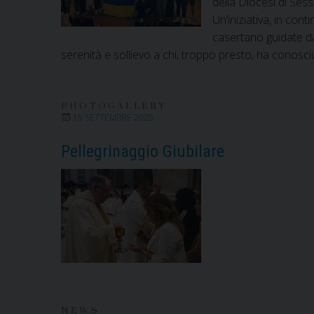
della Diocesi di Ses
Un’iniziativa, in conti
casertano guidate d
serenità e sollievo a chi, troppo presto, ha conosci
PHOTOGALLERY
15 SETTEMBRE 2025
Pellegrinaggio Giubilare
NEWS