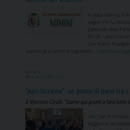
In data odierna, il V
segue: Per la Dioces
pastorale delle Par
Piccilli; – don Fran
San Marco Evangelis
assume gli incarichi di Segretario …
Continua a leg
NEWS
15 SETTEMBRE 2025
“Apri Ucraina”: un ponte di pace tra L
Il Vescovo Cirulli: “Siamo qui pronti a fare tutto i
Uffici per le comuni
soggiorno dei bambini