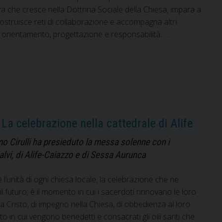
a che cresce nella Dottrina Sociale della Chiesa, impara a
, costruisce reti di collaborazione e accompagna altri
di orientamento, progettazione e responsabilità. …
andidature
elezione
nimatori
i
omunità
i
enerAzioni
La celebrazione nella cattedrale di Alife
n
o Cirulli ha presieduto la messa solenne con i
ete-
alvi, di Alife-Caiazzo e di Sessa Aurunca
rogetto
olicoro
l’unità di ogni chiesa locale, la celebrazione che ne
027
 il futuro; è il momento in cui i sacerdoti rinnovano le loro
a Cristo, di impegno nella Chiesa, di obbedienza al loro
 in cui vengono benedetti e consacrati gli olii santi che