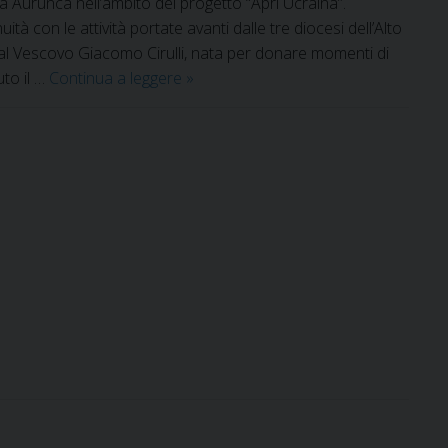
sa Aurunca nell’ambito del progetto “Apri Ucraina”.
nuità con le attività portate avanti dalle tre diocesi dell’Alto
al Vescovo Giacomo Cirulli, nata per donare momenti di
“Apri
uto il …
Continua a leggere
»
Ucraina”:
un
ponte
di
pace
tra
Lanivtsi
e
l’Alto
Casertano