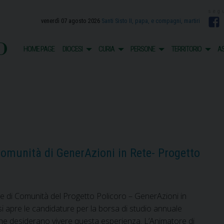
venerdì 07 agosto 2026
Santi Sisto II, papa, e compagni, martiri
F
o
HOME PAGE
DIOCESI
CURIA
PERSONE
TERRITORIO
AS
omunità di GenerAzioni in Rete- Progetto
 di Comunità del Progetto Policoro – GenerAzioni in
 apre le candidature per la borsa di studio annuale
che desiderano vivere questa esperienza. L’Animatore di