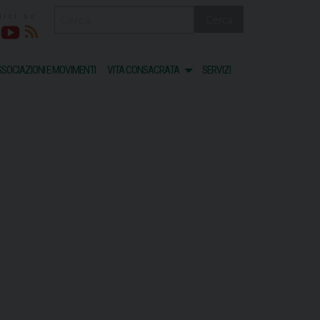
Cerca
acebook
Youtube
RSS
SOCIAZIONI E MOVIMENTI
VITA CONSACRATA
SERVIZI