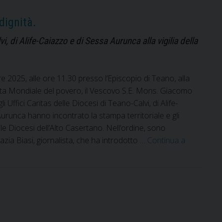
Sacramenti
padrini
dignità.
e
madrine
, di Alife-Caiazzo e di Sessa Aurunca alla vigilia della
e 2025, alle ore 11.30 presso l’Episcopio di Teano, alla
rnata Mondiale del povero, il Vescovo S.E. Mons. Giacomo
egli Uffici Caritas delle Diocesi di Teano-Calvi, di Alife-
urunca hanno incontrato la stampa territoriale e gli
le Diocesi dell’Alto Casertano. Nell’ordine, sono
azia Biasi, giornalista, che ha introdotto …
Continua a