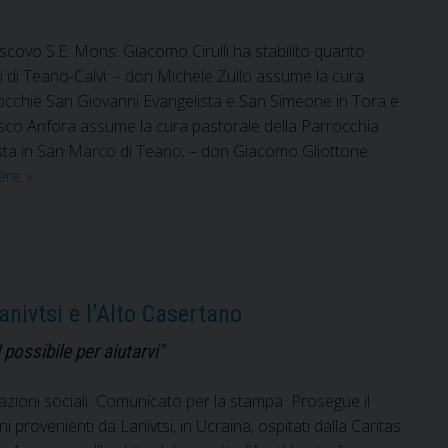
escovo S.E. Mons. Giacomo Cirulli ha stabilito quanto
i di Teano-Calvi: – don Michele Zullo assume la cura
rocchie San Giovanni Evangelista e San Simeone in Tora e
cesco Anfora assume la cura pastorale della Parrocchia
ta in San Marco di Teano; – ⁠don Giacomo Gliottone
Nomine
gere
»
del
Vescovo
anivtsi e l’Alto Casertano
l possibile per aiutarvi"
cazioni sociali Comunicato per la stampa Prosegue il
 provenienti da Lanivtsi, in Ucraina, ospitati dalla Caritas