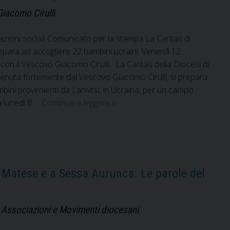
Giacomo Cirulli
cazioni sociali Comunicato per la stampa La Caritas di
para ad accogliere 22 bambini ucraini. Venerdì 12
 con il Vescovo Giacomo Cirulli La Caritas della Diocesi di
enuta fortemente dal Vescovo Giacomo Cirulli, si prepara
bini provenienti da Lanivtsi, in Ucraina, per un campo
La
a lunedì 8 …
Continua a leggere
»
Caritas
di
Sessa
Aurunca
si
 Matese e a Sessa Aurunca. Le parole del
prepara
ad
accogliere
e e Associazioni e Movimenti diocesani
22