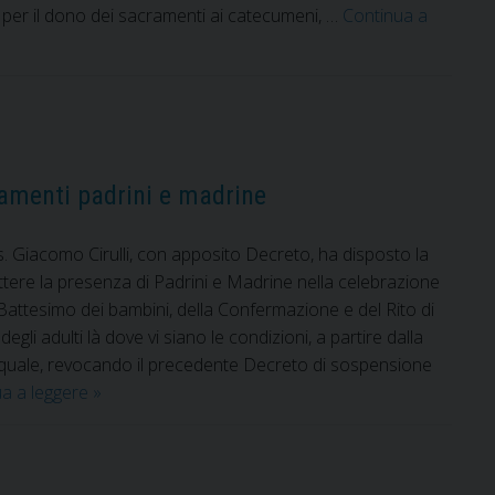
 per il dono dei sacramenti ai catecumeni, …
Continua a
ramenti padrini e madrine
e
s. Giacomo Cirulli, con apposito Decreto, ha disposto la
ettere la presenza di Padrini e Madrine nella celebrazione
attesimo dei bambini, della Confermazione e del Rito di
degli adulti là dove vi siano le condizioni, a partire dalla
quale, revocando il precedente Decreto di sospensione
Riammessi
ua a leggere
»
alle
celebrazioni
dei