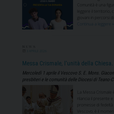
Comunità è una figur
leggere il territorio
giovani in percorsi 
C
Continua a leggere
»
s
A
d
NEWS
C
3 APRILE 2026
d
G
Messa Crismale, l’unità della Chiesa. 
i
Mercoledì 1 aprile il Vescovo S. E. Mons. Giacom
R
presbiteri e le comunità delle Diocesi di Teano-C
P
P
La Messa Crismale è 
2
rilancia il presente e
promesse di fedeltà 
Vescovo; è il momento