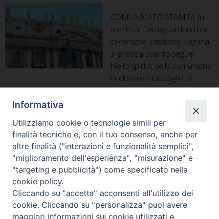
COMUNICATO STAMPA In
merito ai fatti riguardanti l’ex
sacerdote Salvatore Zagaria,
si precisa quanto segue.
Nello spirito della comunione
ecclesiale, si accoglie la
notizia della recente revoca della scomunica latae
sententiae – come previsto dal Codice di Diritto Canonico –
Informativa
avvenuta in altra Diocesi italiana. Già nel novembre 2024 il
Utilizziamo cookie o tecnologie simili per
Vescovo di Alife-Caiazzo S. E. Mons. Giacomo Cirulli – in
finalità tecniche e, con il tuo consenso, anche per
ottemperanza alle disposizioni della Santa …
Continua a
altre finalità ("interazioni e funzionalità semplici",
Comunicato
leggere
»
"miglioramento dell'esperienza", "misurazione" e
Stampa
"targeting e pubblicità") come specificato nella
sui
cookie policy.
fatti
P
Cliccando su "accetta" acconsenti all'utilizzo dei
riguardanti
o
cookie. Cliccando su "personalizza" puoi avere
l’ex
s
maggiori informazioni sui cookie utilizzati e
Diocesi di Alife-Caiazzo