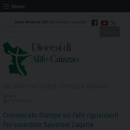
Skip
Menu
to
content
sabato 08 agosto 2026
San Domenico, sacerdote
Facebook
Youtube
RSS
Cerca
Diocesi di
Alife-Caiazzo
ARCHIVIO TAG:
CHIESA CATTOLICA ROMANA
NEWS
30 OTTOBRE 2025
Comunicato Stampa sui fatti riguardanti
l’ex sacerdote Salvatore Zagaria