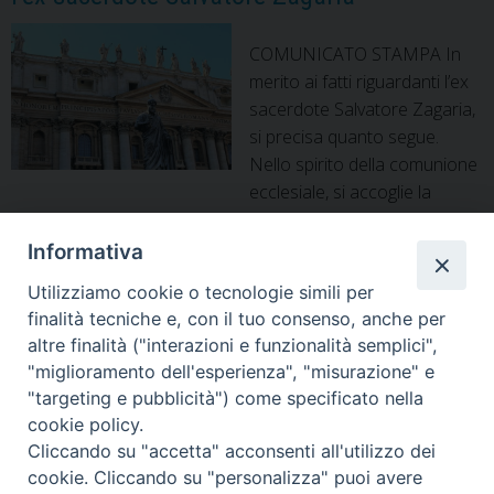
COMUNICATO STAMPA In
merito ai fatti riguardanti l’ex
sacerdote Salvatore Zagaria,
si precisa quanto segue.
Nello spirito della comunione
ecclesiale, si accoglie la
notizia della recente revoca della scomunica latae
sententiae – come previsto dal Codice di Diritto Canonico –
Informativa
avvenuta in altra Diocesi italiana. Già nel novembre 2024 il
Utilizziamo cookie o tecnologie simili per
Vescovo di Alife-Caiazzo S. E. Mons. Giacomo Cirulli – in
finalità tecniche e, con il tuo consenso, anche per
ottemperanza alle disposizioni della Santa …
Continua a
altre finalità ("interazioni e funzionalità semplici",
Comunicato
leggere
»
"miglioramento dell'esperienza", "misurazione" e
Stampa
"targeting e pubblicità") come specificato nella
sui
cookie policy.
fatti
P
Cliccando su "accetta" acconsenti all'utilizzo dei
riguardanti
o
cookie. Cliccando su "personalizza" puoi avere
l’ex