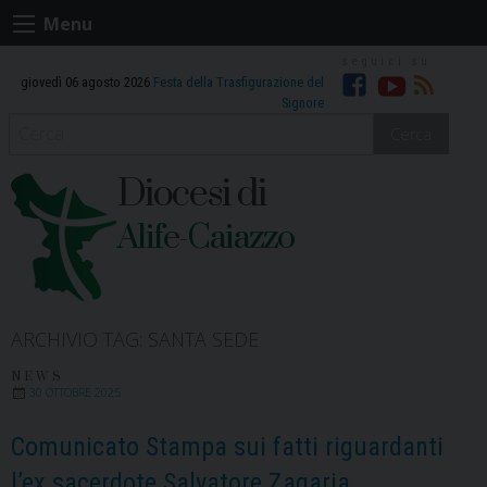
Skip
Menu
to
content
giovedì 06 agosto 2026
Festa della Trasfigurazione del
Facebook
Youtube
RSS
Signore
Cerca
Diocesi di
Alife-Caiazzo
ARCHIVIO TAG:
SANTA SEDE
NEWS
30 OTTOBRE 2025
Comunicato Stampa sui fatti riguardanti
l’ex sacerdote Salvatore Zagaria