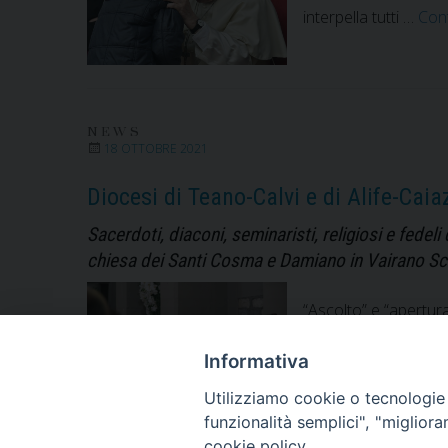
interpella tutti …
Con
NEWS
18 OTTOBRE 2021
Diocesi di Teano-Calvi e di Alife-Cai
Sacerdoti, diaconi, seminaristi, religiosi e fede
chiesa dei Santi Cosma e Damiano in Vairano Sc
“Ascolto” e “apertura
fedeli riuniti per la
inserisce in quello 
Informativa
Utilizziamo cookie o tecnologie s
funzionalità semplici", "miglior
cookie policy.