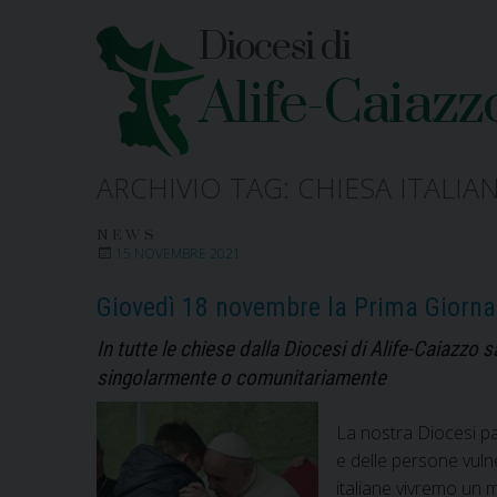
Skip
Diocesi di
to
content
Alife-Caiazz
ARCHIVIO TAG:
CHIESA ITALIA
NEWS
15 NOVEMBRE 2021
Giovedì 18 novembre la Prima Giornata
In tutte le chiese dalla Diocesi di Alife-Caiazzo s
singolarmente o comunitariamente
La nostra Diocesi par
e delle persone vulne
italiane vivremo un