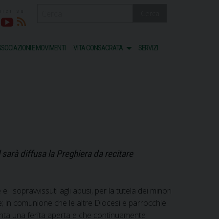
Cerca
acebook
Youtube
RSS
SOCIAZIONI E MOVIMENTI
VITA CONSACRATA
SERVIZI
l sarà diffusa la Preghiera da recitare
 i sopravvissuti agli abusi, per la tutela dei minori
re; in comunione che le altre Diocesi e parrocchie
nta una ferita aperta e che continuamente