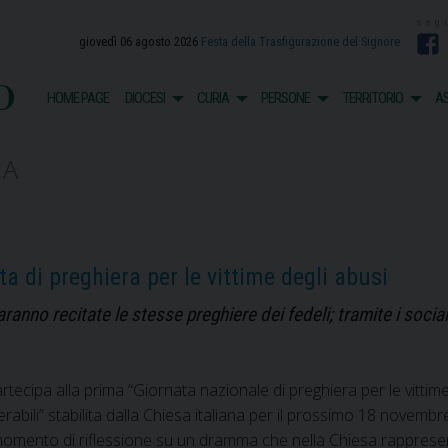
giovedì 06 agosto 2026
Festa della Trasfigurazione del Signore
F
o
HOME PAGE
DIOCESI
CURIA
PERSONE
TERRITORIO
AS
NA
 di preghiera per le vittime degli abusi
aranno recitate le stesse preghiere dei fedeli; tramite i socia
tecipa alla prima “Giornata nazionale di preghiera per le vittime e
rabili” stabilita dalla Chiesa italiana per il prossimo 18 novemb
 momento di riflessione su un dramma che nella Chiesa rapprese